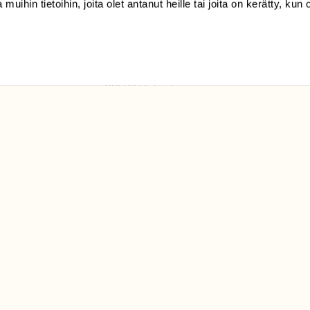
 muihin tietoihin, joita olet antanut heille tai joita on kerätty, kun 
(09) 228 08 210 (arkisin
klo 9-15)
Suomen
Luonto/tilaajapalvelu
Sörnäistenkatu 1
00580 Helsinki
ELU­
YHTEYSTIEDOT
ntaja on
Palautelomake
Yhteystiedot
palaute@suomenluonto.fi
Suomen Luonto
Sörnäistenkatu 1
00580 Helsinki
Mediatiedot
Tietosuojaseloste