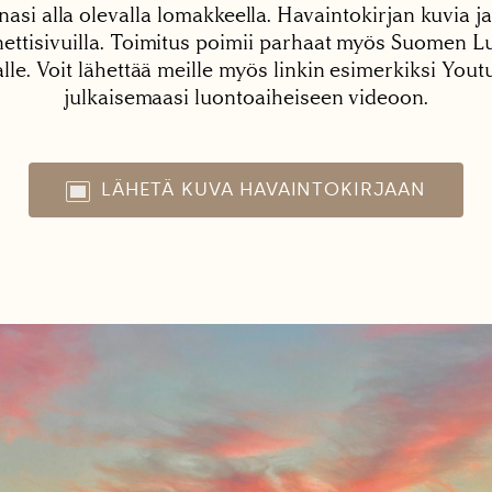
nasi alla olevalla lomakkeella. Havaintokirjan kuvia ja
tisivuilla. Toimitus poimii parhaat myös Suomen Lu
alle. Voit lähettää meille myös linkin esimerkiksi You
julkaisemaasi luontoaiheiseen videoon.
LÄHETÄ KUVA HAVAINTOKIRJAAN