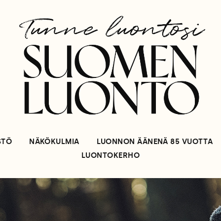
STÖ
NÄKÖKULMIA
LUONNON ÄÄNENÄ 85 VUOTTA
LUONTOKERHO