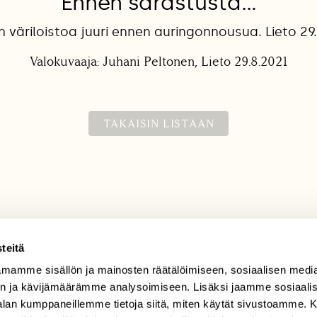
Ennen sarastusta…
väriloistoa juuri ennen auringonnousua. Lieto 29
Valokuvaaja: Juhani Peltonen, Lieto 29.8.2021
TAKAISIN LISTAAN
teitä
mamme sisällön ja mainosten räätälöimiseen, sosiaalisen medi
TILAAJAPALVELU
n ja kävijämäärämme analysoimiseen. Lisäksi jaamme sosiaali
tilaajapalvelu@sll.fi
-alan kumppaneillemme tietoja siitä, miten käytät sivustoamme