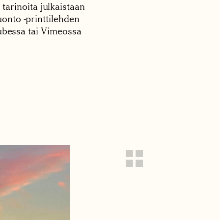
 tarinoita julkaistaan
onto -printtilehden
tubessa tai Vimeossa