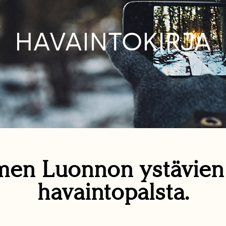
HAVAINTOKIRJA
en Luonnon ystävie
havaintopalsta.