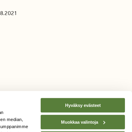
.8.2021
Hyväksy evästeet
an
sen median,
Muokkaa valintoja
. Kumppanimme
TILAA
SUOMEN