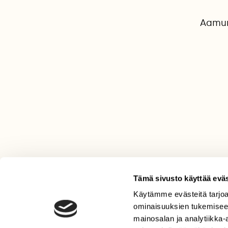
Aamun 
Tämä sivusto käyttää eväs
Käytämme evästeitä tarjoa
LEHTI
ominaisuuksien tukemisee
Uusin lehti
mainosalan ja analytiikka