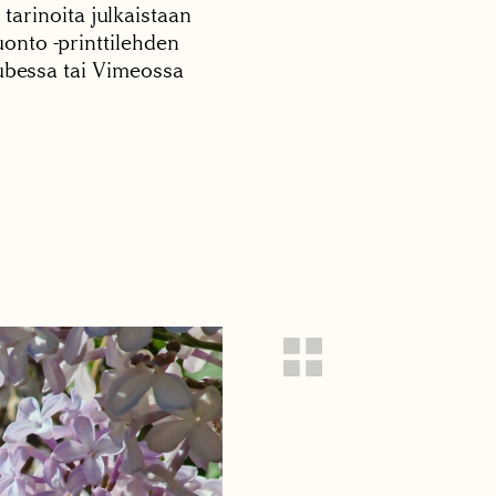
 tarinoita julkaistaan
onto -printtilehden
tubessa tai Vimeossa