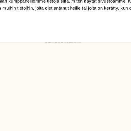
-alan kumppaneillemme tietoja siitä, miten käytät sivustoamme
Suomen
 muihin tietoihin, joita olet antanut heille tai joita on kerätty, kun 
Luonto/tilaajapalvelu
Sörnäistenkatu 1
00580 Helsinki
ELU­
YHTEYSTIEDOT
ntaja on
Palautelomake
Yhteystiedot
palaute@suomenluonto.fi
Suomen Luonto
Sörnäistenkatu 1
00580 Helsinki
Mediatiedot
Tietosuojaseloste
KIRJAUDU