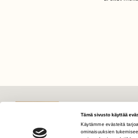
LEHTI
Tämä sivusto käyttää eväs
Uusin lehti
Tilaa Suomen Luonto
Käytämme evästeitä tarjoa
ominaisuuksien tukemisee
Tilaa digilukuoikeus