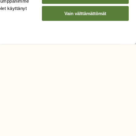
. Kumppanimme
Sähköpostiosoite
olet käyttänyt
Vain välttämättömät
Hyväksyn tietojeni käytön
uutiskirjeen lähettämiseen
Tietosuojaseloste