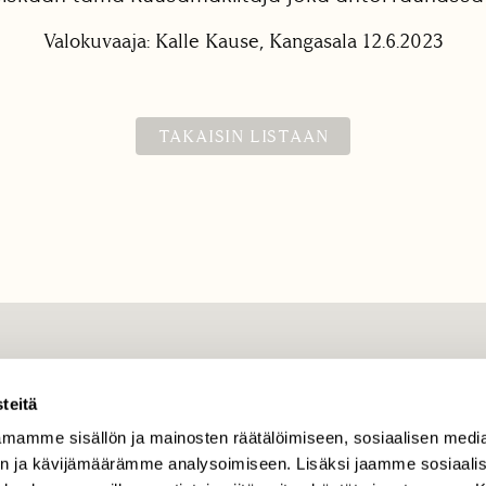
Valokuvaaja: Kalle Kause, Kangasala 12.6.2023
TAKAISIN LISTAAN
TILAAJAPALVELU
teitä
tilaajapalvelu@sll.fi
mamme sisällön ja mainosten räätälöimiseen, sosiaalisen medi
(09) 228 08 210 (arkisin
klo 9-15)
n ja kävijämäärämme analysoimiseen. Lisäksi jaamme sosiaali