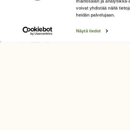
mainosalan ja analytiikka
Äänestä parasta juttua
voivat yhdistää näitä tietoja
Tilaa uutiskirje
heidän palvelujaan.
Näytä tiedot
SUOMEN LUONNON­SUOJ
LIITTO
Suomen Luonto -lehden kusta
Suomen luonnonsuojelu­liitto
.