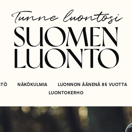
STÖ
NÄKÖKULMIA
LUONNON ÄÄNENÄ 85 VUOTTA
LUONTOKERHO