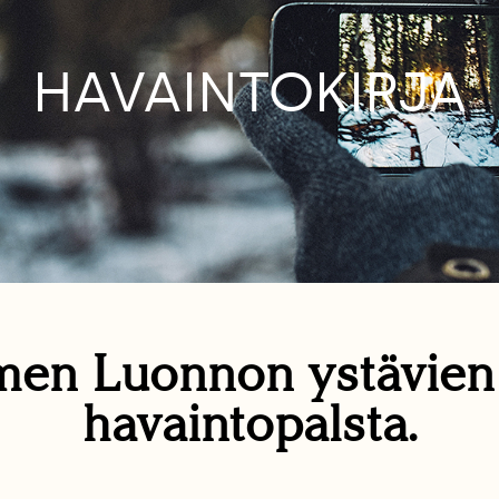
HAVAINTOKIRJA
en Luonnon ystävie
havaintopalsta.