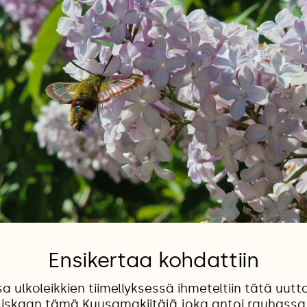
Ensikertaa kohdattiin
 ulkoleikkien tiimellyksessä ihmeteltiin tätä uutt
ksiskaan tämä Kuusamakiitäjä joka antoi rauhassa 