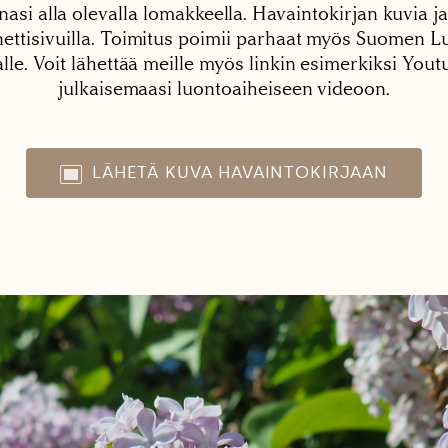
nasi alla olevalla lomakkeella. Havaintokirjan kuvia ja
tisivuilla. Toimitus poimii parhaat myös Suomen Lu
alle. Voit lähettää meille myös linkin esimerkiksi You
julkaisemaasi luontoaiheiseen videoon.
LÄHETÄ KUVA HAVAINTOKIRJAAN