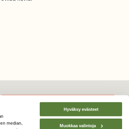
Hyväksy evästeet
TILAA
SUOMEN
an
LUONNON
UUTIS­KIRJE
sen median,
Muokkaa valintoja