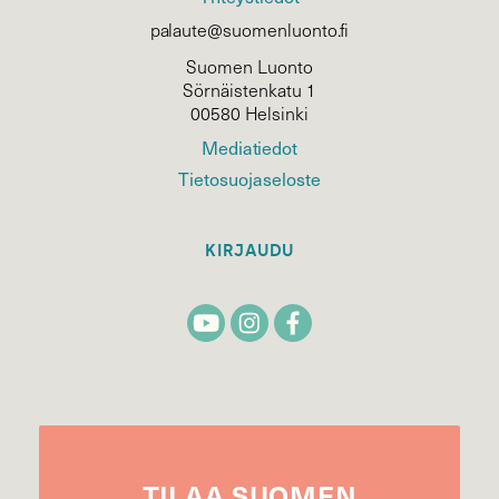
palaute@suomenluonto.fi
Suomen Luonto
Sörnäistenkatu 1
00580 Helsinki
Mediatiedot
Tietosuojaseloste
KIRJAUDU
TILAA
SUOMEN