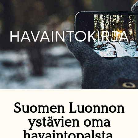
HAVAINTOKIRJA
Suomen Luonnon
ystävien oma
havaintopalsta.