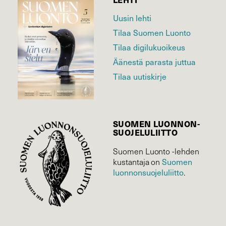
Uusin lehti
Tilaa Suomen Luonto
Tilaa digilukuoikeus
Äänestä parasta juttua
Tilaa uutiskirje
SUOMEN LUONNON­
SUOJELU­LIITTO
Suomen Luonto -lehden
Suomen
kustantaja on
luonnonsuojelu­liitto
.