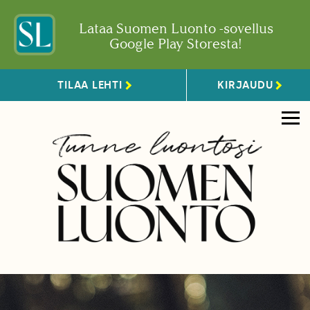
Lataa Suomen Luonto -sovellus
Google Play Storesta!
TILAA LEHTI
KIRJAUDU