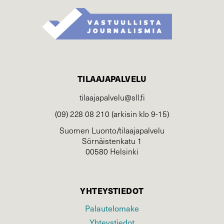
TILAAJAPALVELU
tilaajapalvelu@sll.fi
(09) 228 08 210 (arkisin klo 9-15)
Suomen Luonto/tilaajapalvelu
Sörnäistenkatu 1
00580 Helsinki
YHTEYSTIEDOT
Palautelomake
Yhteystiedot