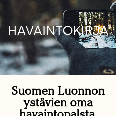
HAVAINTOKIRJA
Suomen Luonnon
ystävien oma
havaintopalsta.