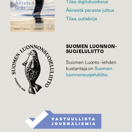
Tilaa digilukuoikeus
Äänestä parasta juttua
Tilaa uutiskirje
SUOMEN LUONNON­
SUOJELU­LIITTO
Suomen Luonto -lehden
Suomen
kustantaja on
luonnonsuojelu­liitto
.