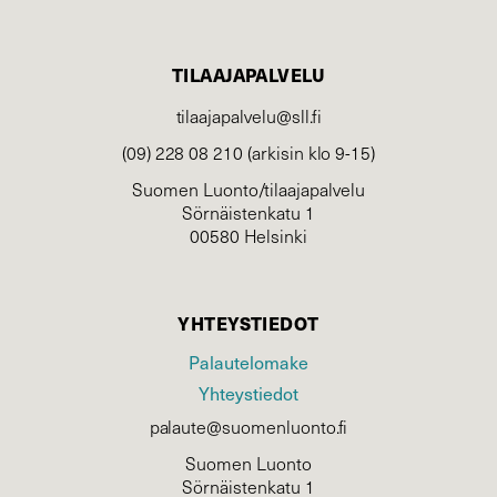
TILAAJAPALVELU
tilaajapalvelu@sll.fi
(09) 228 08 210 (arkisin klo 9-15)
Suomen Luonto/tilaajapalvelu
Sörnäistenkatu 1
00580 Helsinki
YHTEYSTIEDOT
Palautelomake
Yhteystiedot
palaute@suomenluonto.fi
Suomen Luonto
Sörnäistenkatu 1