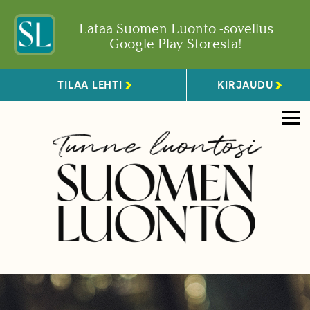
Lataa Suomen Luonto -sovellus
Google Play Storesta!
TILAA LEHTI
KIRJAUDU