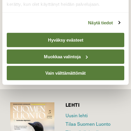
kerätty, kun olet käyttänyt heidän palvelujaan.
mutta hanki kantoi vielä.
Valokuvaaja: Reijo Juurinen, Nuuksion
Näytä tiedot
kansallispuisto Helmikuu
Hyväksy evästeet
TAKAISIN LISTAAN
Muokkaa valintoja
Vain välttämättömät
LEHTI
Uusin lehti
Tilaa Suomen Luonto