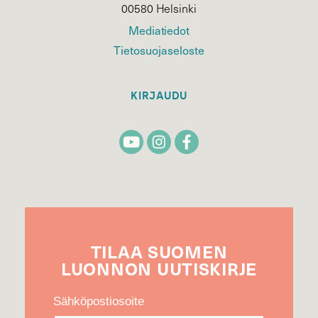
00580 Helsinki
Mediatiedot
Tietosuojaseloste
KIRJAUDU
TILAA
SUOMEN
LUONNON
UUTIS­KIRJE
Sähköpostiosoite