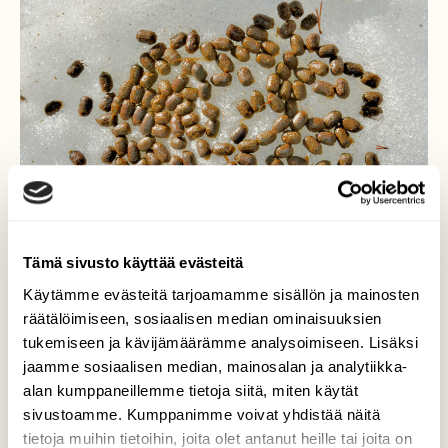
Tämä sivusto käyttää evästeitä
Käytämme evästeitä tarjoamamme sisällön ja mainosten
räätälöimiseen, sosiaalisen median ominaisuuksien
tukemiseen ja kävijämäärämme analysoimiseen. Lisäksi
jaamme sosiaalisen median, mainosalan ja analytiikka-
Ensimmäinen kevätpälvi
alan kumppaneillemme tietoja siitä, miten käytät
sivustoamme. Kumppanimme voivat yhdistää näitä
Se löytyi tämän tiheän männyn alta.
tietoja muihin tietoihin, joita olet antanut heille tai joita on
Aurinkoisen päivän lämpötila nousi +8° ,