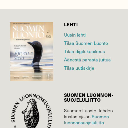
LEHTI
Uusin lehti
Tilaa Suomen Luonto
Tilaa digilukuoikeus
Äänestä parasta juttua
Tilaa uutiskirje
SUOMEN LUONNON­
SUOJELU­LIITTO
Suomen Luonto -lehden
Suomen
kustantaja on
luonnonsuojelu­liitto
.