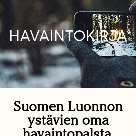
HAVAINTOKIRJA
Suomen Luonnon
ystävien oma
havaintopalsta.