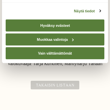
Näytä tiedot
Hyväksy evästeet
Muokkaa valintoja
Ensimmäiset kanttarellit
Yllätys metsässä
Vain välttämättömät
Valokuvaaja: Tarja Kurkinen, Mäntyharju Tänään
TAKAISIN LISTAAN