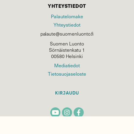
YHTEYSTIEDOT
Palautelomake
Yhteystiedot
palaute@suomenluonto.fi
Suomen Luonto
Sörnäistenkatu 1
00580 Helsinki
Mediatiedot
Tietosuojaseloste
KIRJAUDU