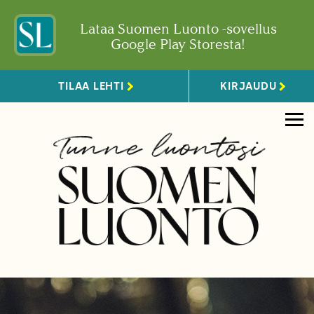
Lataa Suomen Luonto -sovellus
Google Play Storesta!
TILAA LEHTI
KIRJAUDU