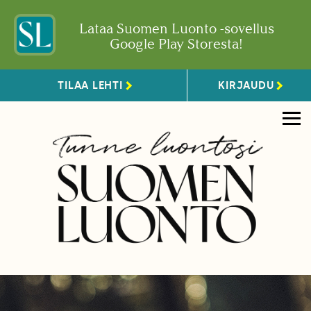
Lataa Suomen Luonto -sovellus
Google Play Storesta!
TILAA LEHTI
KIRJAUDU