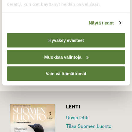
aikaistuu ilmaston lämpenemisen myötä.
kerätty, kun olet käyttänyt heidän palvelujaan.
Kuvan elokorentonaaras lenteli suon laidalla.
Valokuvaaja: Kalle Selin, Mätäojan
Näytä tiedot
luonnonsuojelualue, Vantaa 17.7.2021
Hyväksy evästeet
TAKAISIN LISTAAN
Muokkaa valintoja
Vain välttämättömät
LEHTI
Uusin lehti
Tilaa Suomen Luonto