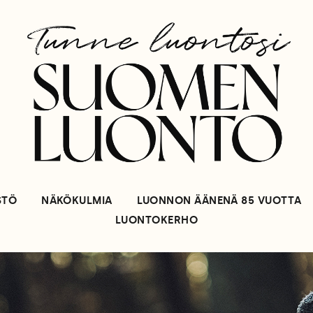
STÖ
NÄKÖKULMIA
LUONNON ÄÄNENÄ 85 VUOTTA
LUONTOKERHO