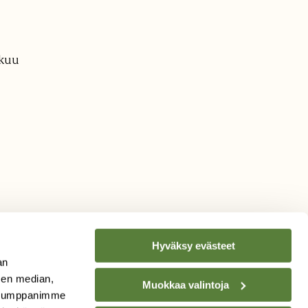
äkuu
Hyväksy evästeet
an
sen median,
Muokkaa valintoja
. Kumppanimme
TILAA
SUOMEN