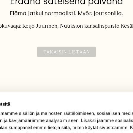
Eräänä sateisena päivänä
Elämä jatkui normaalisti. Myös joutsenilla.
okuvaaja: Reijo Juurinen, Nuuksion kansallispuisto Kes
TAKAISIN LISTAAN
teitä
mamme sisällön ja mainosten räätälöimiseen, sosiaalisen medi
TILAAJAPALVELU
n ja kävijämäärämme analysoimiseen. Lisäksi jaamme sosiaali
tilaajapalvelu@sll.fi
-alan kumppaneillemme tietoja siitä, miten käytät sivustoamme