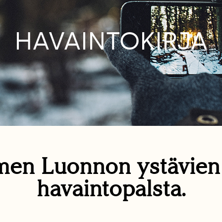
HAVAINTOKIRJA
en Luonnon ystävie
havaintopalsta.