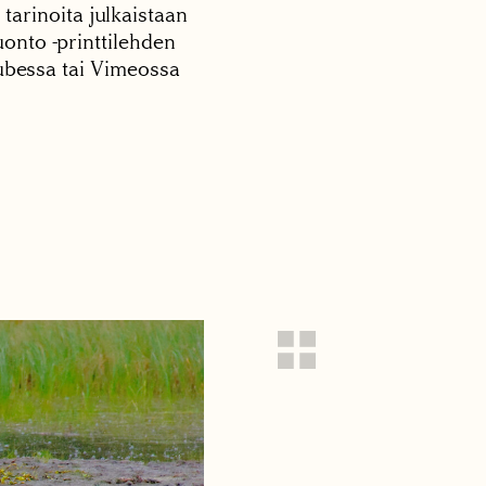
 tarinoita julkaistaan
onto -printtilehden
tubessa tai Vimeossa