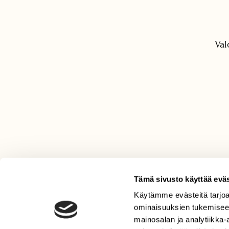
Val
Tämä sivusto käyttää eväs
Käytämme evästeitä tarjoa
LEHTI
ominaisuuksien tukemisee
Uusin lehti
mainosalan ja analytiikka