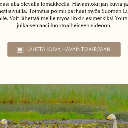
nasi alla olevalla lomakkeella. Havaintokirjan kuvia ja
tisivuilla. Toimitus poimii parhaat myös Suomen Lu
alle. Voit lähettää meille myös linkin esimerkiksi You
julkaisemaasi luontoaiheiseen videoon.
LÄHETÄ KUVA HAVAINTOKIRJAAN