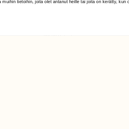
 muihin tietoihin, joita olet antanut heille tai joita on kerätty, kun 
(09) 228 08 210 (arkisin
klo 9-15)
Suomen
Luonto/tilaajapalvelu
Sörnäistenkatu 1
00580 Helsinki
ELU­
YHTEYSTIEDOT
ntaja on
Palautelomake
Yhteystiedot
palaute@suomenluonto.fi
Suomen Luonto
Sörnäistenkatu 1
00580 Helsinki
Mediatiedot
Tietosuojaseloste