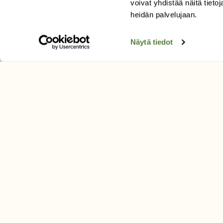
Tilaa Suomen Luonto
voivat yhdistää näitä tietoja
Tilaa digilukuoikeus
heidän palvelujaan.
Äänestä parasta juttua
Näytä tiedot
Tilaa uutiskirje
SUOMEN LUONNON­SUOJ
LIITTO
Suomen Luonto -lehden kusta
Suomen luonnonsuojelu­liitto
.