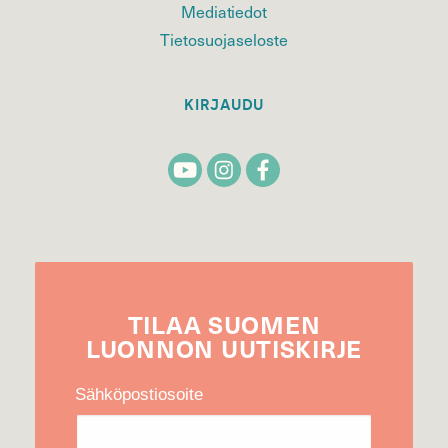
Mediatiedot
Tietosuojaseloste
KIRJAUDU
TILAA
SUOMEN
LUONNON
UUTIS­KIRJE
Sähköpostiosoite