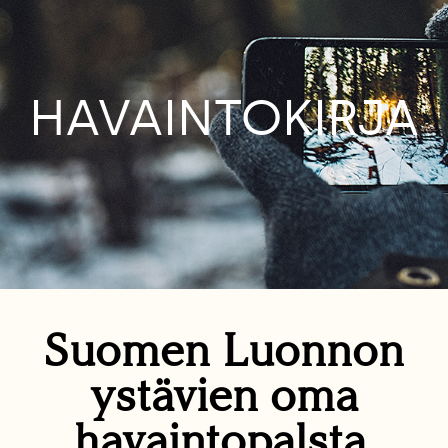
HAVAINTOKIRJA
Suomen Luonnon
ystävien oma
havaintopalsta.