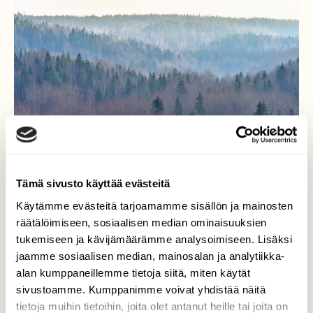
Tämä sivusto käyttää evästeitä
Käytämme evästeitä tarjoamamme sisällön ja mainosten
räätälöimiseen, sosiaalisen median ominaisuuksien
tukemiseen ja kävijämäärämme analysoimiseen. Lisäksi
Eräänä utuisena päivänä
jaamme sosiaalisen median, mainosalan ja analytiikka-
alan kumppaneillemme tietoja siitä, miten käytät
Kunnon sumuja ei ole tänä syksynä vielä
sivustoamme. Kumppanimme voivat yhdistää näitä
esiintynyt. Taiteellinen vaikutelma on siis ollut
kehno.
tietoja muihin tietoihin, joita olet antanut heille tai joita on