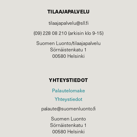
TILAAJAPALVELU
tilaajapalvelu@sll.fi
(09) 228 08 210 (arkisin klo 9-15)
Suomen Luonto/tilaajapalvelu
Sörnäistenkatu 1
00580 Helsinki
YHTEYSTIEDOT
Palautelomake
Yhteystiedot
palaute@suomenluonto.fi
Suomen Luonto
Sörnäistenkatu 1
00580 Helsinki