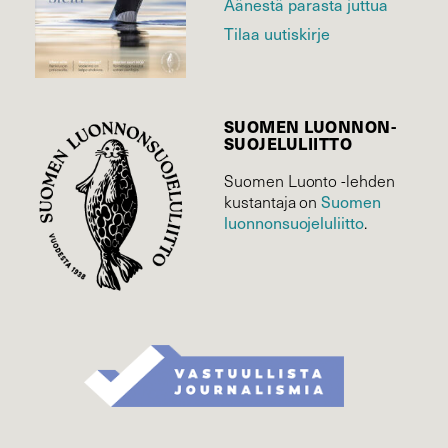
Äänestä parasta juttua
Tilaa uutiskirje
SUOMEN LUONNON­
SUOJELU­LIITTO
Suomen Luonto -lehden
kustantaja on
Suomen
luonnonsuojelu­liitto
.