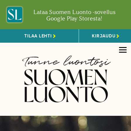
Lataa Suomen Luonto -sovellus
Google Play Storesta!
TILAA LEHTI
KIRJAUDU