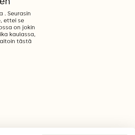
nen
 . Seurasin
 ettei se
ossa on jokin
vika kaulassa,
laitoin tästä