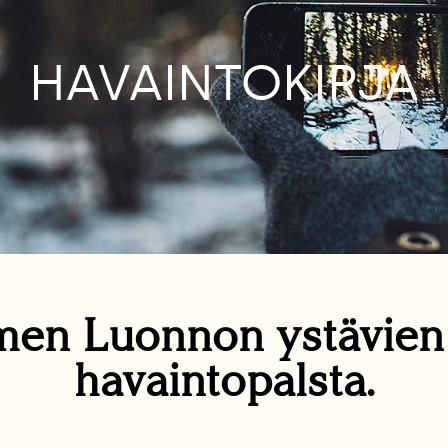
HAVAINTOKIRJA
en Luonnon ystävie
havaintopalsta.