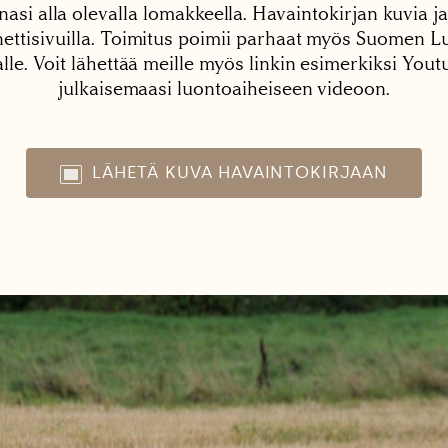
nasi alla olevalla lomakkeella. Havaintokirjan kuvia ja
tisivuilla. Toimitus poimii parhaat myös Suomen Lu
alle. Voit lähettää meille myös linkin esimerkiksi You
julkaisemaasi luontoaiheiseen videoon.
LÄHETÄ KUVA HAVAINTOKIRJAAN