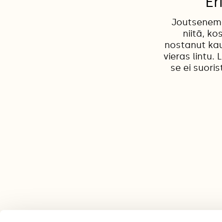
Er
Joutsenemo
niitä, k
nostanut kau
vieras lintu.
se ei suoris