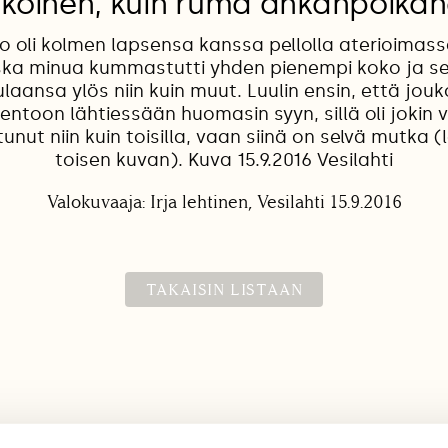
ikoinen, kuin ruma ankanpoika
 oli kolmen lapsensa kanssa pellolla aterioimassa
oska minua kummastutti yhden pienempi koko ja se,
laansa ylös niin kuin muut. Luulin ensin, että jouk
 Lentoon lähtiessään huomasin syyn, sillä oli jokin 
tunut niin kuin toisilla, vaan siinä on selvä mutka (
toisen kuvan). Kuva 15.9.2016 Vesilahti
Valokuvaaja: Irja lehtinen, Vesilahti 15.9.2016
TAKAISIN LISTAAN