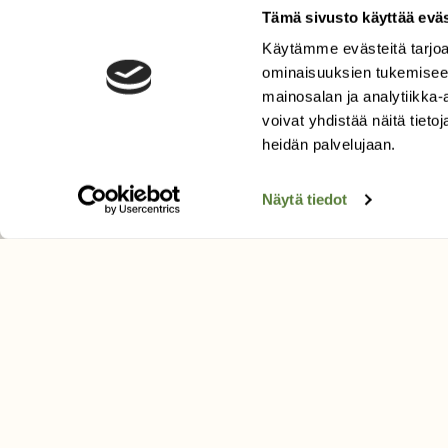
Tämä sivusto käyttää eväs
Käytämme evästeitä tarjoa
LEHTI
ominaisuuksien tukemisee
Uusin lehti
mainosalan ja analytiikka
Tilaa Suomen Luonto
voivat yhdistää näitä tietoja
Tilaa digilukuoikeus
heidän palvelujaan.
Äänestä parasta juttua
Näytä tiedot
Tilaa uutiskirje
SUOMEN LUONNON­SUOJ
LIITTO
Suomen Luonto -lehden kusta
Suomen luonnonsuojelu­liitto
.