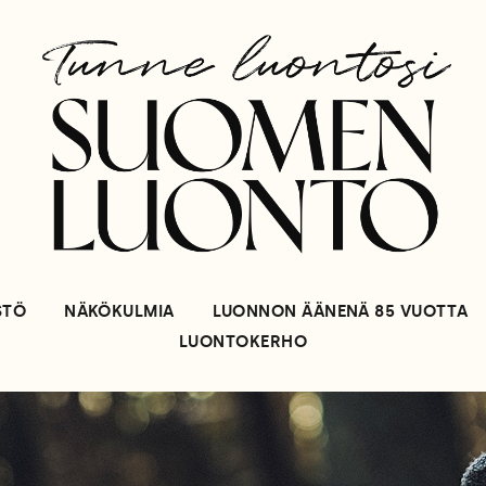
STÖ
NÄKÖKULMIA
LUONNON ÄÄNENÄ 85 VUOTTA
LUONTOKERHO