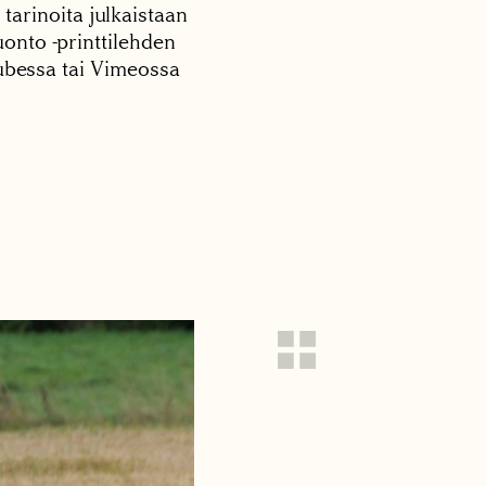
 tarinoita julkaistaan
onto -printtilehden
tubessa tai Vimeossa