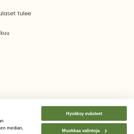
ulaset tulee
ikuu
Hyväksy evästeet
an
sen median,
Muokkaa valintoja