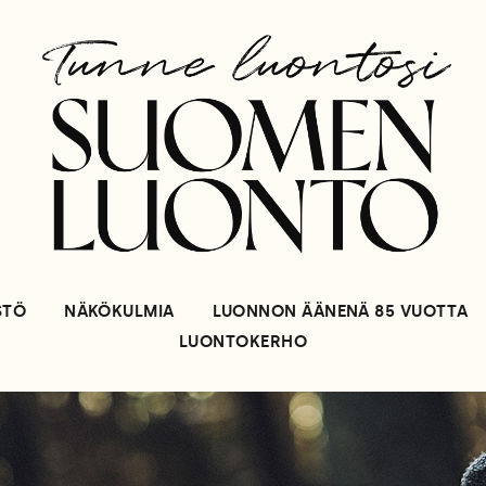
STÖ
NÄKÖKULMIA
LUONNON ÄÄNENÄ 85 VUOTTA
LUONTOKERHO