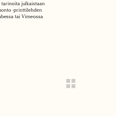
 tarinoita julkaistaan
onto -printtilehden
tubessa tai Vimeossa