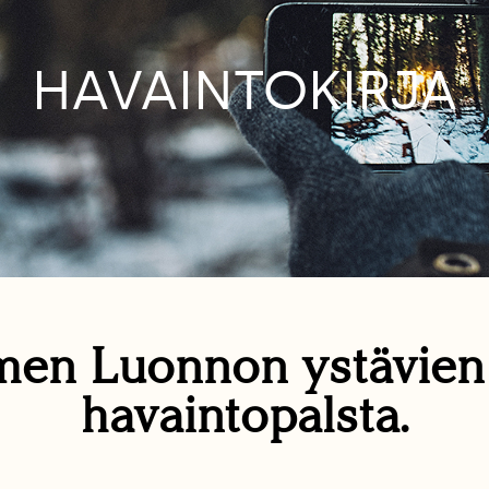
HAVAINTOKIRJA
en Luonnon ystävie
havaintopalsta.