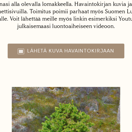
nasi alla olevalla lomakkeella. Havaintokirjan kuvia ja
tisivuilla. Toimitus poimii parhaat myös Suomen Lu
alle. Voit lähettää meille myös linkin esimerkiksi You
julkaisemaasi luontoaiheiseen videoon.
LÄHETÄ KUVA HAVAINTOKIRJAAN