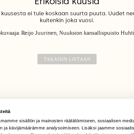
Erikoisia kuusia
 kuusesta ei tule koskaan suurta puuta. Uudet ne
kuitenkin joka vuosi.
okuvaaja: Reijo Juurinen, Nuuksion kansallispuisto Huht
TAKAISIN LISTAAN
teitä
mamme sisällön ja mainosten räätälöimiseen, sosiaalisen medi
TILAAJAPALVELU
n ja kävijämäärämme analysoimiseen. Lisäksi jaamme sosiaali
tilaajapalvelu@sll.fi