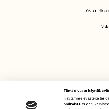
Tästä pikku
Val
Tämä sivusto käyttää eväs
Käytämme evästeitä tarjoa
LEHTI
ominaisuuksien tukemisee
Uusin lehti