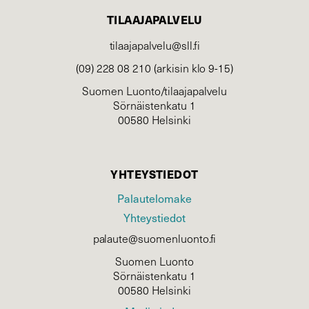
TILAAJAPALVELU
tilaajapalvelu@sll.fi
(09) 228 08 210 (arkisin klo 9-15)
Suomen Luonto/tilaajapalvelu
Sörnäistenkatu 1
00580 Helsinki
YHTEYSTIEDOT
Palautelomake
Yhteystiedot
palaute@suomenluonto.fi
Suomen Luonto
Sörnäistenkatu 1
00580 Helsinki