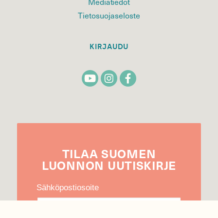
Mediatiedot
Tietosuojaseloste
KIRJAUDU
TILAA
SUOMEN
LUONNON
UUTIS­KIRJE
Sähköpostiosoite