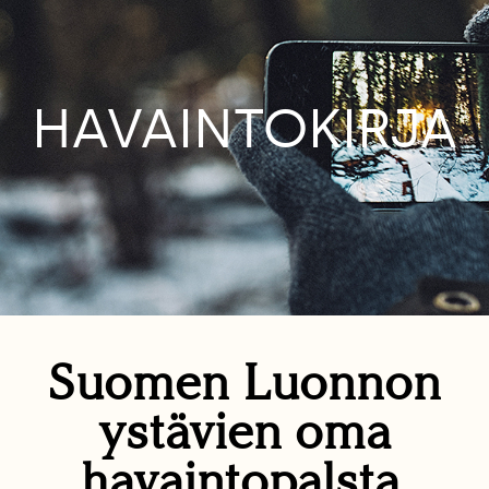
HAVAINTOKIRJA
Suomen Luonnon
ystävien oma
havaintopalsta.