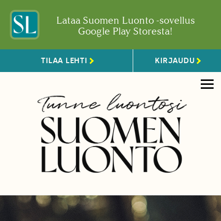
Lataa Suomen Luonto -sovellus
Google Play Storesta!
TILAA LEHTI
KIRJAUDU