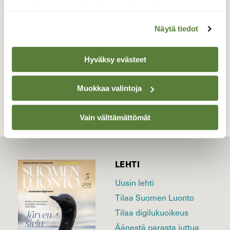
kauan.
Valokuvaaja: Reijo Juurinen, Töölönlahti Elokuu
Näytä tiedot
Hyväksy evästeet
TAKAISIN LISTAAN
Muokkaa valintoja
Vain välttämättömät
LEHTI
Uusin lehti
Tilaa Suomen Luonto
Tilaa digilukuoikeus
Äänestä parasta juttua