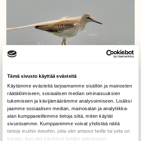
Tämä sivusto käyttää evästeitä
Käytämme evästeitä tarjoamamme sisällön ja mainosten
räätälöimiseen, sosiaalisen median ominaisuuksien
tukemiseen ja kävijämäärämme analysoimiseen. Lisäksi
jaamme sosiaalisen median, mainosalan ja analytiikka-
alan kumppaneillemme tietoja siitä, miten käytät
Erikoisverailija
sivustoamme. Kumppanimme voivat yhdistää näitä
tietoja muihin tietoihin, joita olet antanut heille tai joita on
Ehkä metsäviklo on viihtynyt linturannalla jo
kerätty, kun olet käyttänyt heidän palvelujaan.