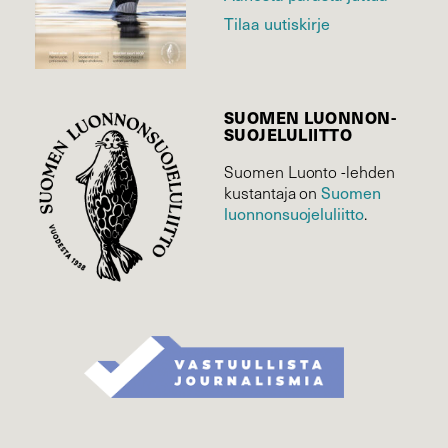
Tilaa uutiskirje
SUOMEN LUONNON­
SUOJELU­LIITTO
Suomen Luonto -lehden
Suomen
kustantaja on
luonnonsuojelu­liitto
.