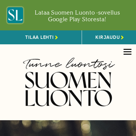
Lataa Suomen Luonto -sovellus
Google Play Storesta!
TILAA LEHTI
KIRJAUDU