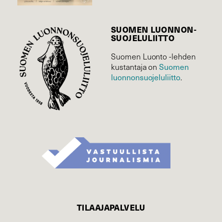
SUOMEN LUONNON­
SUOJELU­LIITTO
Suomen Luonto -lehden
Suomen
kustantaja on
luonnonsuojelu­liitto
.
TILAAJAPALVELU