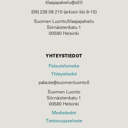
tilaajapalvelu@sll.fi
(09) 228 08 210 (arkisin klo 9-15)
Suomen Luonto/tilaajapalvelu
Sörnäistenkatu 1
00580 Helsinki
YHTEYSTIEDOT
Palautelomake
Yhteystiedot
palaute@suomenluonto.fi
Suomen Luonto
Sörnäistenkatu 1
00580 Helsinki
Mediatiedot
Tietosuojaseloste