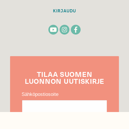
KIRJAUDU
TILAA
SUOMEN
LUONNON
UUTIS­KIRJE
Sähköpostiosoite
Hyväksyn tietojeni käytön uutiskirjeen
lähettämiseen