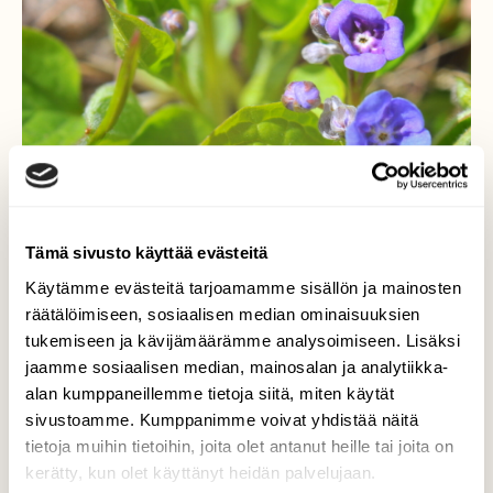
Tämä sivusto käyttää evästeitä
Käytämme evästeitä tarjoamamme sisällön ja mainosten
räätälöimiseen, sosiaalisen median ominaisuuksien
tukemiseen ja kävijämäärämme analysoimiseen. Lisäksi
jaamme sosiaalisen median, mainosalan ja analytiikka-
Esikot
alan kumppaneillemme tietoja siitä, miten käytät
sivustoamme. Kumppanimme voivat yhdistää näitä
Kevät etenee Savossakin. Tosin hitaasti.
tietoja muihin tietoihin, joita olet antanut heille tai joita on
kerätty, kun olet käyttänyt heidän palvelujaan.
Valokuvaaja: Kaarlo Asikainen, Iisalmi 3.5.2023