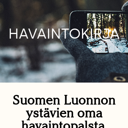
HAVAINTOKIRJA
Suomen Luonnon
ystävien oma
havaintopalsta.