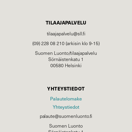
TILAAJAPALVELU
tilaajapalvelu@sll.fi
(09) 228 08 210 (arkisin klo 9-15)
Suomen Luonto/tilaajapalvelu
Sörnäistenkatu 1
00580 Helsinki
YHTEYSTIEDOT
Palautelomake
Yhteystiedot
palaute@suomenluonto.fi
Suomen Luonto
Sörnäistenkatu 1