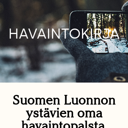
HAVAINTOKIRJA
Suomen Luonnon
ystävien oma
havaintopalsta.