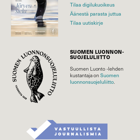
Tilaa digilukuoikeus
Äänestä parasta juttua
Tilaa uutiskirje
SUOMEN LUONNON­
SUOJELU­LIITTO
Suomen Luonto -lehden
kustantaja on
Suomen
luonnonsuojelu­liitto
.