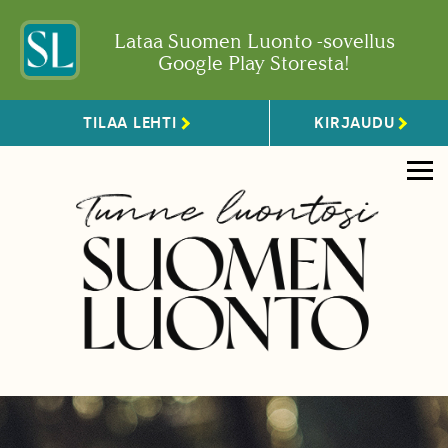
Lataa Suomen Luonto -sovellus
Google Play Storesta!
TILAA LEHTI
KIRJAUDU