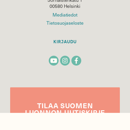
00580 Helsinki
Mediatiedot
Tietosuojaseloste
KIRJAUDU
TILAA
SUOMEN
LUONNON
UUTIS­KIRJE
Sähköpostiosoite