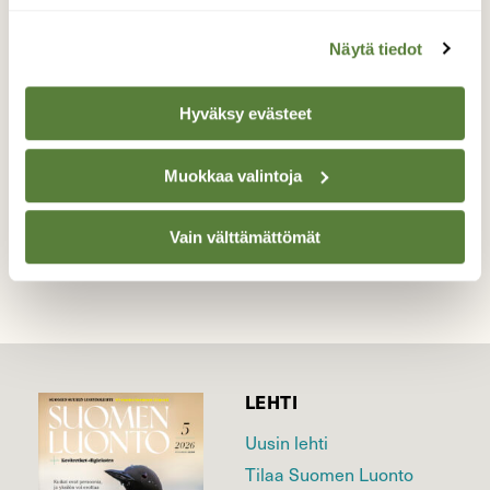
Etana ja sieni
Näytä tiedot
Pieni etana syömässä sientä
Valokuvaaja: Katariina Heikkonen, Turku 7.9.2025
Hyväksy evästeet
Muokkaa valintoja
TAKAISIN LISTAAN
Vain välttämättömät
LEHTI
Uusin lehti
Tilaa Suomen Luonto