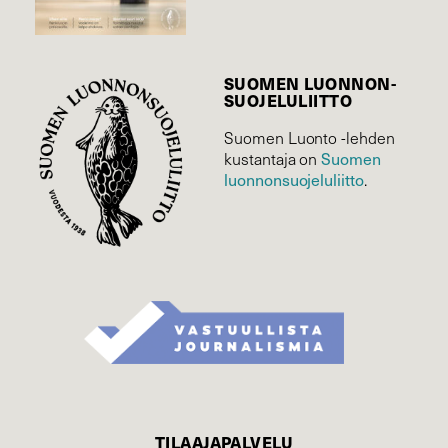
SUOMEN LUONNON­
SUOJELU­LIITTO
Suomen Luonto -lehden
Suomen
kustantaja on
luonnonsuojelu­liitto
.
TILAAJAPALVELU