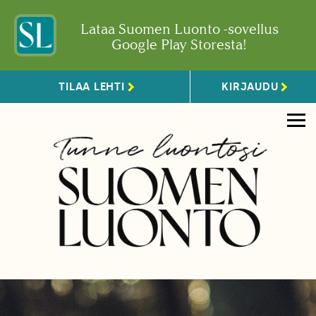
Lataa Suomen Luonto -sovellus
Google Play Storesta!
TILAA LEHTI
KIRJAUDU