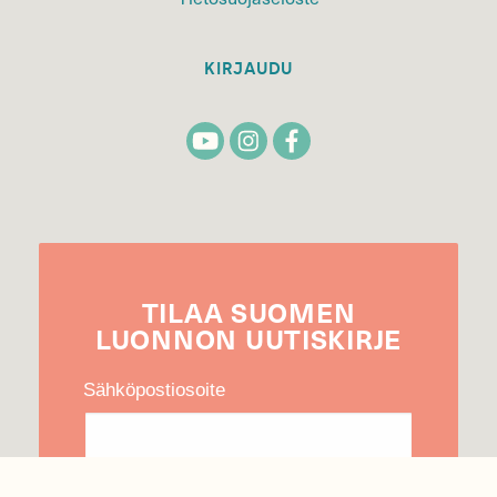
KIRJAUDU
TILAA
SUOMEN
LUONNON
UUTIS­KIRJE
Sähköpostiosoite
Hyväksyn tietojeni käytön uutiskirjeen