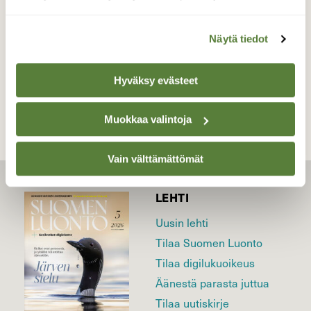
Valokuvaaja: Kalle Asikainen, Iisalmi 31.8.2016
Näytä tiedot
TAKAISIN LISTAAN
Hyväksy evästeet
Muokkaa valintoja
Vain välttämättömät
LEHTI
Uusin lehti
Tilaa Suomen Luonto
Tilaa digilukuoikeus
Äänestä parasta juttua
Tilaa uutiskirje