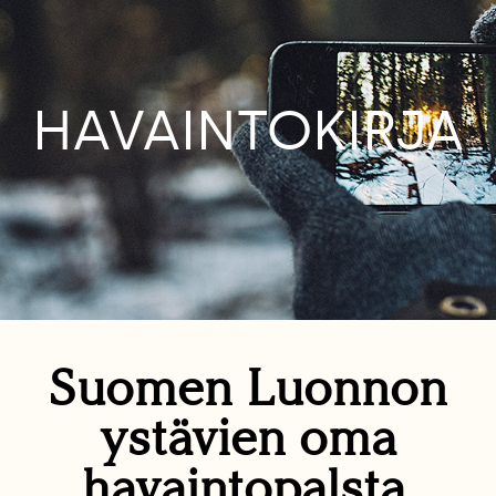
HAVAINTOKIRJA
Suomen Luonnon
ystävien oma
havaintopalsta.