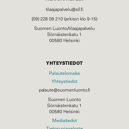
tilaajapalvelu@sll.fi
(09) 228 08 210 (arkisin klo 9-15)
Suomen Luonto/tilaajapalvelu
Sörnäistenkatu 1
00580 Helsinki
YHTEYSTIEDOT
Palautelomake
Yhteystiedot
palaute@suomenluonto.fi
Suomen Luonto
Sörnäistenkatu 1
00580 Helsinki
Mediatiedot
Tietosuojaseloste