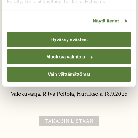
kerätty, kun olet käyttänyt heidän palvelujaan.
Näytä tiedot
Hyväksy evästeet
Etelänpäiväkiitäjä
Muokkaa valintoja
Vieraili meidän pihalla jo elokuun lopulla noin
viikon ja vielä tänään pyörii valkoisissa
Vain välttämättömät
kukissa.
Valokuvaaja: Ritva Peltola, Huruksela 18.9.2025
TAKAISIN LISTAAN