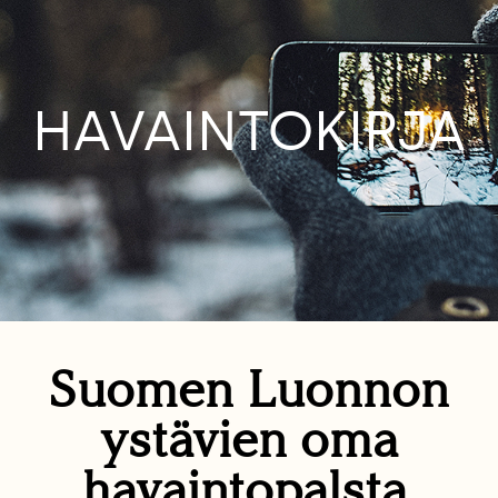
HAVAINTOKIRJA
Suomen Luonnon
ystävien oma
havaintopalsta.