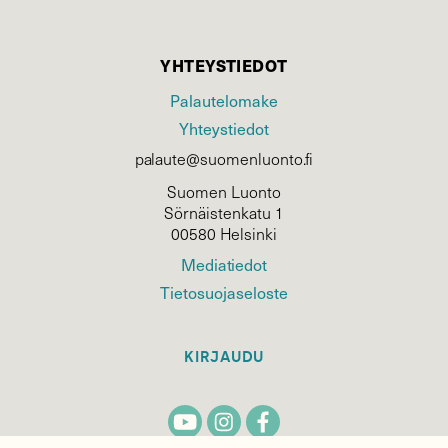
YHTEYSTIEDOT
Palautelomake
Yhteystiedot
palaute@suomenluonto.fi
Suomen Luonto
Sörnäistenkatu 1
00580 Helsinki
Mediatiedot
Tietosuojaseloste
KIRJAUDU