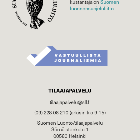
Suomen
kustantaja on
luonnonsuojelu­liitto
.
TILAAJAPALVELU
tilaajapalvelu@sll.fi
(09) 228 08 210 (arkisin klo 9-15)
Suomen Luonto/tilaajapalvelu
Sörnäistenkatu 1
00580 Helsinki