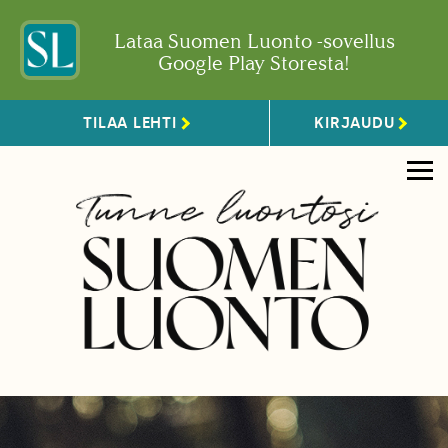
Lataa Suomen Luonto -sovellus
Google Play Storesta!
TILAA LEHTI
KIRJAUDU