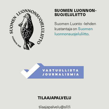
SUOMEN LUONNON­
SUOJELU­LIITTO
Suomen Luonto -lehden
kustantaja on
Suomen
luonnonsuojelu­liitto
.
TILAAJAPALVELU
tilaajapalvelu@sll.fi