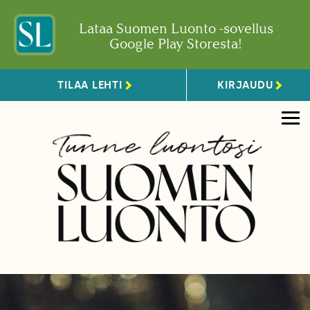
Lataa Suomen Luonto -sovellus
Google Play Storesta!
TILAA LEHTI
KIRJAUDU