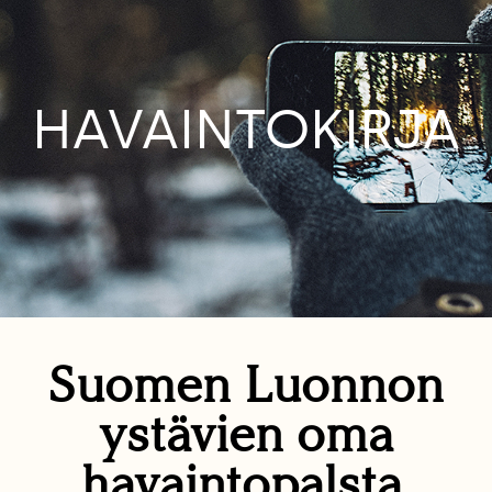
HAVAINTOKIRJA
Suomen Luonnon
ystävien oma
havaintopalsta.