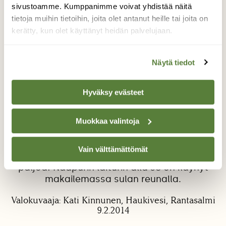
sivustoamme. Kumppanimme voivat yhdistää näitä
tietoja muihin tietoihin, joita olet antanut heille tai joita on
kerätty, kun olet käyttänyt heidän palvelujaan.
Näytä tiedot
Etsikö norppa kinosta?
Hyväksy evästeet
Perjantaina oli luultavasti norppa vieraillut
mökkirannassa ja pyrkinyt läpi avannon
Muokkaa valintoja
styroksikannesta. Ehkä se oli toivonut
löytävänsä pesäkinoksen tai hengitysaukon?
Vain välttämättömät
Toivottavasti se ei niellyt tuota styroksia
paljoa! Naapurin laiturin alla se on käynyt
makailemassa sulan reunalla.
Valokuvaaja: Kati Kinnunen, Haukivesi, Rantasalmi
9.2.2014