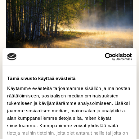
Tämä sivusto käyttää evästeitä
Käytämme evästeitä tarjoamamme sisällön ja mainosten
Että voikin olla kaunista
räätälöimiseen, sosiaalisen median ominaisuuksien
tukemiseen ja kävijämäärämme analysoimiseen. Lisäksi
Vähän viileä toukokuun aikainen aamu,ja
jaamme sosiaalisen median, mainosalan ja analytiikka-
järvi huokailee kauniisti ,eipä sitä voi kun
alan kumppaneillemme tietoja siitä, miten käytät
ihailla!
sivustoamme. Kumppanimme voivat yhdistää näitä
tietoja muihin tietoihin, joita olet antanut heille tai joita on
Valokuvaaja: sirpa Jyske, Virrat 20.5.23