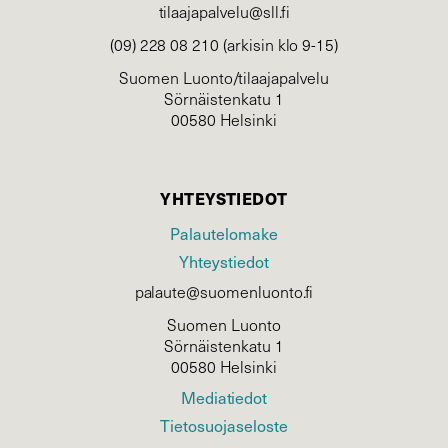
tilaajapalvelu@sll.fi
(09) 228 08 210 (arkisin klo 9-15)
Suomen Luonto/tilaajapalvelu
Sörnäistenkatu 1
00580 Helsinki
YHTEYSTIEDOT
Palautelomake
Yhteystiedot
palaute@suomenluonto.fi
Suomen Luonto
Sörnäistenkatu 1
00580 Helsinki
Mediatiedot
Tietosuojaseloste