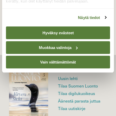
kerätty, kun olet käyttänyt heidän palvelujaan.
Näytä tiedot
TAKAISIN LISTAAN
Hyväksy evästeet
Muokkaa valintoja
Vain välttämättömät
LEHTI
Uusin lehti
Tilaa Suomen Luonto
Tilaa digilukuoikeus
Äänestä parasta juttua
Tilaa uutiskirje