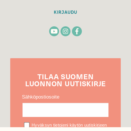
KIRJAUDU
TILAA
SUOMEN
LUONNON
UUTIS­KIRJE
Sähköpostiosoite
Hyväksyn tietojeni käytön uutiskirjeen
lähettämiseen