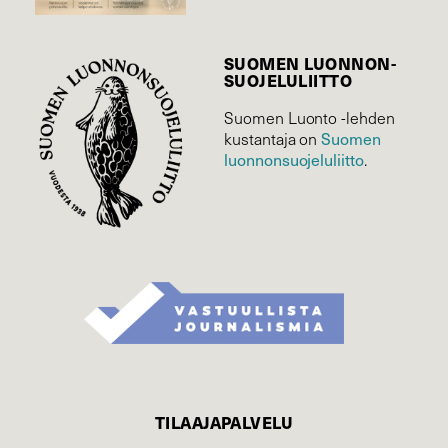
SUOMEN LUONNON­
SUOJELU­LIITTO
Suomen Luonto -lehden
Suomen
kustantaja on
luonnonsuojelu­liitto
.
TILAAJAPALVELU