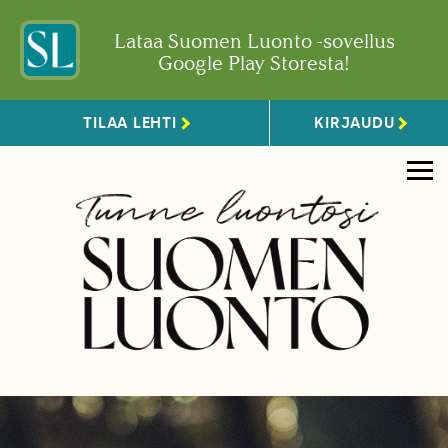
Lataa Suomen Luonto -sovellus
Google Play Storesta!
TILAA LEHTI
KIRJAUDU