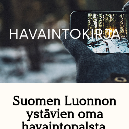
HAVAINTOKIRJA
Suomen Luonnon
ystävien oma
havaintopalsta.