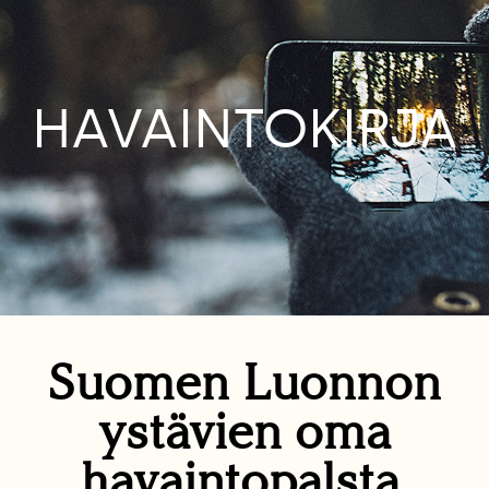
HAVAINTOKIRJA
Suomen Luonnon
ystävien oma
havaintopalsta.