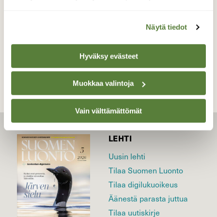
Valokuvaaja: Kaarlo Asikainen, Iisalmi 16.4.2013
Näytä tiedot
TAKAISIN LISTAAN
Hyväksy evästeet
Muokkaa valintoja
Vain välttämättömät
LEHTI
Uusin lehti
Tilaa Suomen Luonto
Tilaa digilukuoikeus
Äänestä parasta juttua
Tilaa uutiskirje