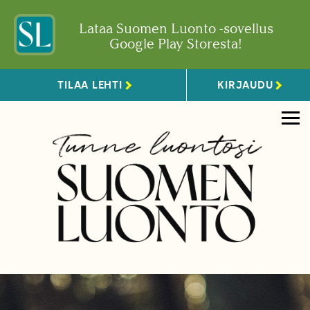
Lataa Suomen Luonto -sovellus
Google Play Storesta!
TILAA LEHTI
KIRJAUDU