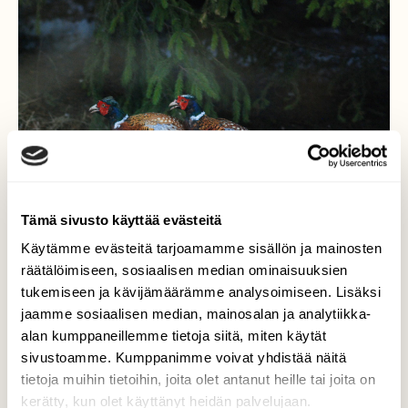
Tämä sivusto käyttää evästeitä
Käytämme evästeitä tarjoamamme sisällön ja mainosten
räätälöimiseen, sosiaalisen median ominaisuuksien
tukemiseen ja kävijämäärämme analysoimiseen. Lisäksi
Fasaanikukot
jaamme sosiaalisen median, mainosalan ja analytiikka-
alan kumppaneillemme tietoja siitä, miten käytät
Fasaaneilla juoksukilpailuja, kevään
sivustoamme. Kumppanimme voivat yhdistää näitä
kunniaksi.
tietoja muihin tietoihin, joita olet antanut heille tai joita on
kerätty, kun olet käyttänyt heidän palvelujaan.