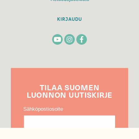
KIRJAUDU
TILAA
SUOMEN
LUONNON
UUTIS­KIRJE
Sähköpostiosoite
Hyväksyn tietojeni käytön uutiskirjeen