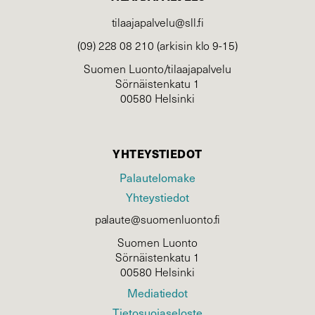
tilaajapalvelu@sll.fi
(09) 228 08 210 (arkisin klo 9-15)
Suomen Luonto/tilaajapalvelu
Sörnäistenkatu 1
00580 Helsinki
YHTEYSTIEDOT
Palautelomake
Yhteystiedot
palaute@suomenluonto.fi
Suomen Luonto
Sörnäistenkatu 1
00580 Helsinki
Mediatiedot
Tietosuojaseloste