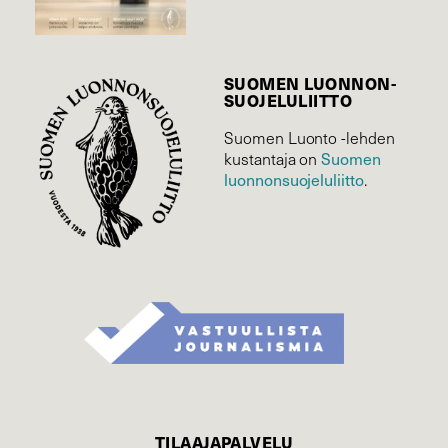
SUOMEN LUONNON­
SUOJELU­LIITTO
Suomen Luonto -lehden
kustantaja on
Suomen
luonnonsuojelu­liitto
.
TILAAJAPALVELU