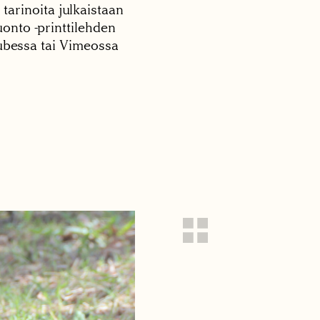
 tarinoita julkaistaan
onto -printtilehden
tubessa tai Vimeossa