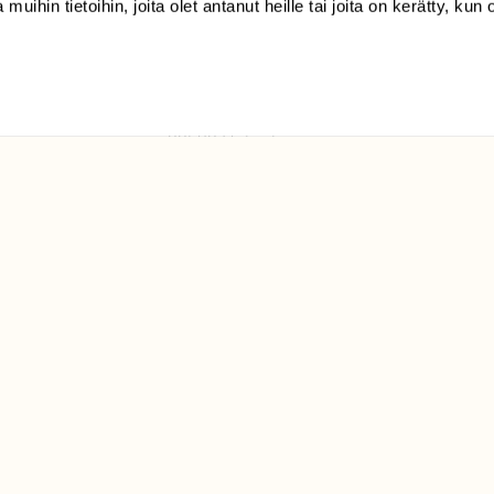
 muihin tietoihin, joita olet antanut heille tai joita on kerätty, kun 
(09) 228 08 210 (arkisin
klo 9-15)
Suomen
Luonto/tilaajapalvelu
Sörnäistenkatu 1
00580 Helsinki
ELU­
YHTEYSTIEDOT
ntaja on
Palautelomake
Yhteystiedot
palaute@suomenluonto.fi
Suomen Luonto
Sörnäistenkatu 1
00580 Helsinki
Mediatiedot
Tietosuojaseloste