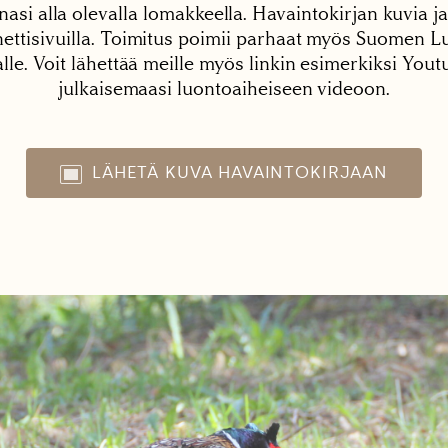
nasi alla olevalla lomakkeella. Havaintokirjan kuvia ja
tisivuilla. Toimitus poimii parhaat myös Suomen Lu
alle. Voit lähettää meille myös linkin esimerkiksi You
julkaisemaasi luontoaiheiseen videoon.
LÄHETÄ KUVA HAVAINTOKIRJAAN