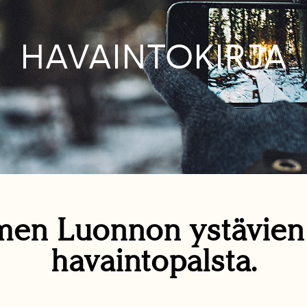
HAVAINTOKIRJA
en Luonnon ystävie
havaintopalsta.