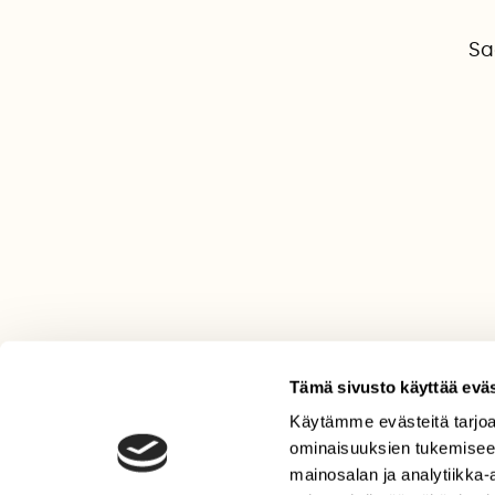
Sa
Tämä sivusto käyttää eväs
Käytämme evästeitä tarjoa
LEHTI
ominaisuuksien tukemisee
Uusin lehti
mainosalan ja analytiikka