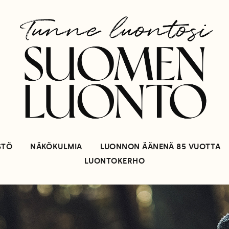
STÖ
NÄKÖKULMIA
LUONNON ÄÄNENÄ 85 VUOTTA
LUONTOKERHO