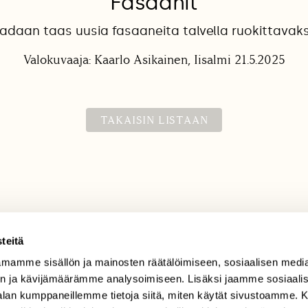
Fasaanit
adaan taas uusia fasaaneita talvella ruokittavaksi
Valokuvaaja: Kaarlo Asikainen, Iisalmi 21.5.2025
TAKAISIN LISTAAN
teitä
mamme sisällön ja mainosten räätälöimiseen, sosiaalisen medi
TILAAJAPALVELU
n ja kävijämäärämme analysoimiseen. Lisäksi jaamme sosiaali
tilaajapalvelu@sll.fi
-alan kumppaneillemme tietoja siitä, miten käytät sivustoamme