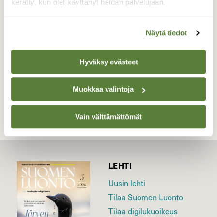
luonnonmuovaamaan Gorillaan…!
kerätty, kun olet käyttänyt heidän palvelujaan.
Katariinanlaakso 1.4.2024
Valokuvaaja: Juhani Peltonen, Turku 1.4.2024
Näytä tiedot
Hyväksy evästeet
TAKAISIN LISTAAN
Muokkaa valintoja
Vain välttämättömät
LEHTI
Uusin lehti
Tilaa Suomen Luonto
Tilaa digilukuoikeus