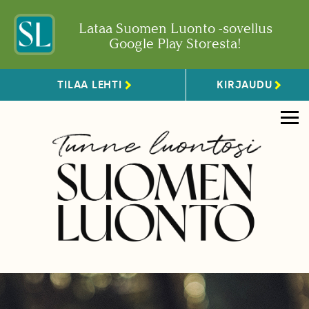
Lataa Suomen Luonto -sovellus
Google Play Storesta!
TILAA LEHTI
KIRJAUDU