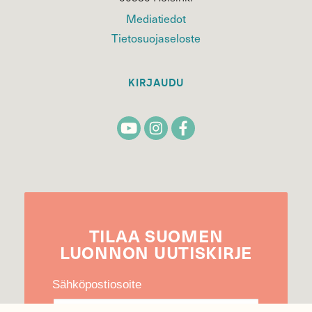
Mediatiedot
Tietosuojaseloste
KIRJAUDU
TILAA
SUOMEN
LUONNON
UUTIS­KIRJE
Sähköpostiosoite