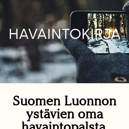
HAVAINTOKIRJA
Suomen Luonnon
ystävien oma
havaintopalsta.