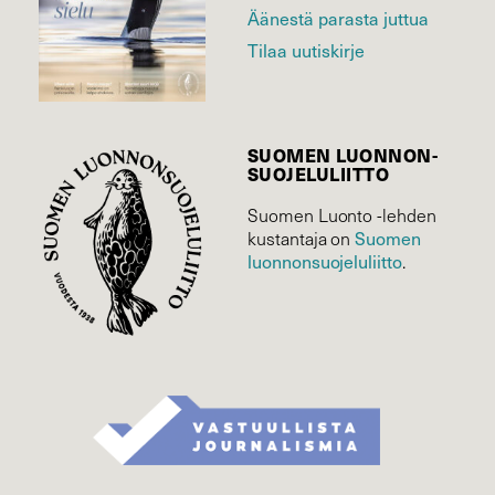
Äänestä parasta juttua
Tilaa uutiskirje
SUOMEN LUONNON­
SUOJELU­LIITTO
Suomen Luonto -lehden
Suomen
kustantaja on
luonnonsuojelu­liitto
.