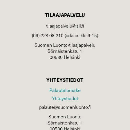
TILAAJAPALVELU
tilaajapalvelu@sll.fi
(09) 228 08 210 (arkisin klo 9-15)
Suomen Luonto/tilaajapalvelu
Sörnäistenkatu 1
00580 Helsinki
YHTEYSTIEDOT
Palautelomake
Yhteystiedot
palaute@suomenluonto.fi
Suomen Luonto
Sörnäistenkatu 1
00580 Helsinki