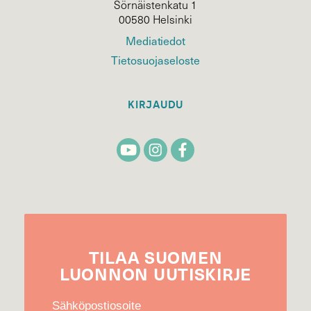
Sörnäistenkatu 1
00580 Helsinki
Mediatiedot
Tietosuojaseloste
KIRJAUDU
TILAA
SUOMEN
LUONNON
UUTIS­KIRJE
Sähköpostiosoite