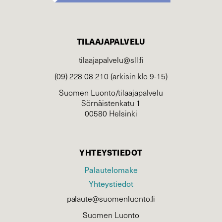
TILAAJAPALVELU
tilaajapalvelu@sll.fi
(09) 228 08 210 (arkisin klo 9-15)
Suomen Luonto/tilaajapalvelu
Sörnäistenkatu 1
00580 Helsinki
YHTEYSTIEDOT
Palautelomake
Yhteystiedot
palaute@suomenluonto.fi
Suomen Luonto