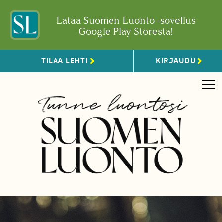
Lataa Suomen Luonto -sovellus
Google Play Storesta!
TILAA LEHTI
KIRJAUDU