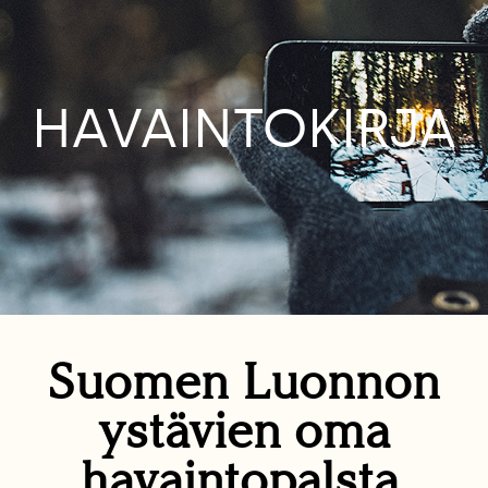
HAVAINTOKIRJA
Suomen Luonnon
ystävien oma
havaintopalsta.