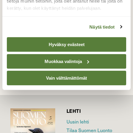
tietoja muihin tietoihin, joita olet antanut heille tai joita on
laittaessani, että siihenhän oli tullut toinen
kerätty, kun olet käyttänyt heidän palvelujaan.
lintu ohilennolle. Talitiainen oksalla katsoo
ihmeissään mikä haamulento se siinä menee.
Näytä tiedot
Valokuvaaja: Eija Varjola, Nastola Tammikuu 2014
Hyväksy evästeet
TAKAISIN LISTAAN
Muokkaa valintoja
Vain välttämättömät
LEHTI
Uusin lehti
Tilaa Suomen Luonto