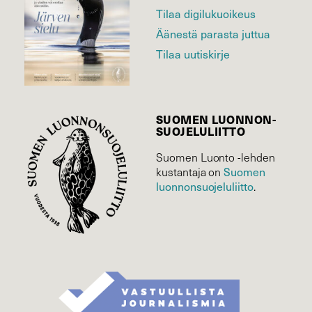
Tilaa digilukuoikeus
Äänestä parasta juttua
Tilaa uutiskirje
SUOMEN LUONNON­
SUOJELU­LIITTO
Suomen Luonto -lehden
Suomen
kustantaja on
luonnonsuojelu­liitto
.