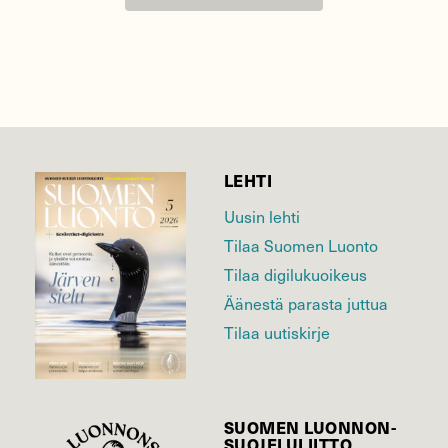
LEHTI
Uusin lehti
Tilaa Suomen Luonto
Tilaa digilukuoikeus
Äänestä parasta juttua
Tilaa uutiskirje
SUOMEN LUONNON­
SUOJELU­LIITTO