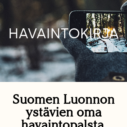
HAVAINTOKIRJA
Suomen Luonnon
ystävien oma
havaintopalsta.