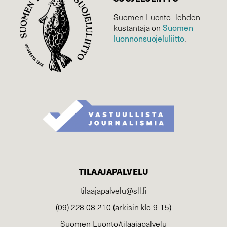
Suomen Luonto -lehden
Suomen
kustantaja on
luonnonsuojelu­liitto
.
TILAAJAPALVELU
tilaajapalvelu@sll.fi
(09) 228 08 210 (arkisin klo 9-15)
Suomen Luonto/tilaajapalvelu