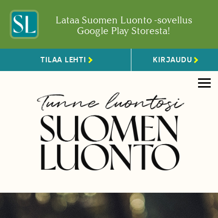
Lataa Suomen Luonto -sovellus
Google Play Storesta!
TILAA LEHTI
KIRJAUDU