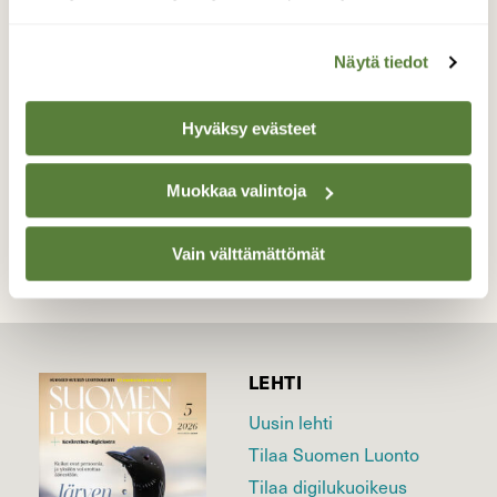
Ainoa haapana satojen vesilintujen
joukossa.
Näytä tiedot
Valokuvaaja: Reijo Juurinen, Töölönlahti Elokuu
Hyväksy evästeet
TAKAISIN LISTAAN
Muokkaa valintoja
Vain välttämättömät
LEHTI
Uusin lehti
Tilaa Suomen Luonto
Tilaa digilukuoikeus