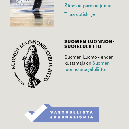
Äänestä parasta juttua
Tilaa uutiskirje
SUOMEN LUONNON­
SUOJELU­LIITTO
Suomen Luonto -lehden
Suomen
kustantaja on
luonnonsuojelu­liitto
.