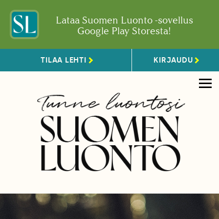
Lataa Suomen Luonto -sovellus
Google Play Storesta!
TILAA LEHTI
KIRJAUDU