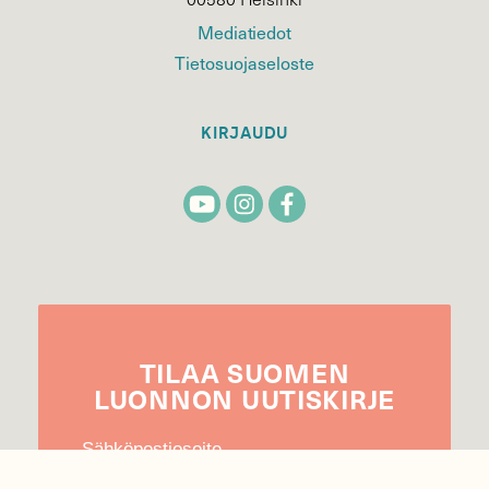
Mediatiedot
Tietosuojaseloste
KIRJAUDU
TILAA
SUOMEN
LUONNON
UUTIS­KIRJE
Sähköpostiosoite