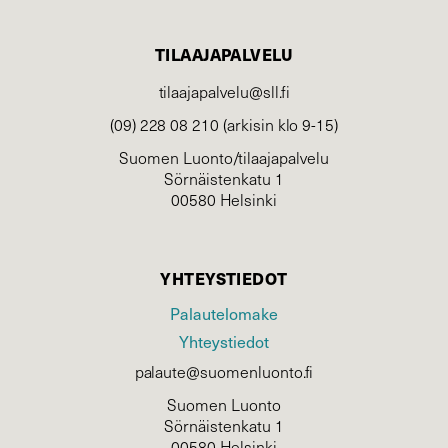
TILAAJAPALVELU
tilaajapalvelu@sll.fi
(09) 228 08 210 (arkisin klo 9-15)
Suomen Luonto/tilaajapalvelu
Sörnäistenkatu 1
00580 Helsinki
YHTEYSTIEDOT
Palautelomake
Yhteystiedot
palaute@suomenluonto.fi
Suomen Luonto
Sörnäistenkatu 1
00580 Helsinki