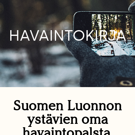
HAVAINTOKIRJA
Suomen Luonnon
ystävien oma
havaintopalsta.