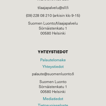
tilaajapalvelu@sll.fi
(09) 228 08 210 (arkisin klo 9-15)
Suomen Luonto/tilaajapalvelu
Sörnäistenkatu 1
00580 Helsinki
YHTEYSTIEDOT
Palautelomake
Yhteystiedot
palaute@suomenluonto.fi
Suomen Luonto
Sörnäistenkatu 1
00580 Helsinki
Mediatiedot
Tietosuojaseloste