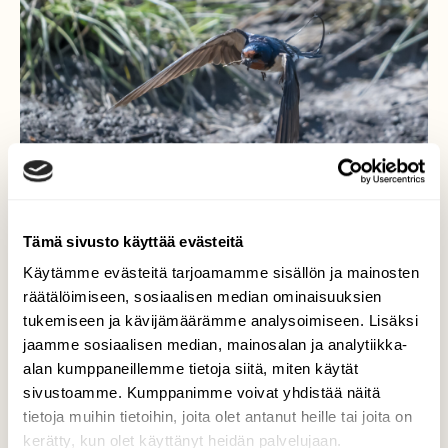
Tämä sivusto käyttää evästeitä
Käytämme evästeitä tarjoamamme sisällön ja mainosten
räätälöimiseen, sosiaalisen median ominaisuuksien
tukemiseen ja kävijämäärämme analysoimiseen. Lisäksi
Haarapääsky
jaamme sosiaalisen median, mainosalan ja analytiikka-
alan kumppaneillemme tietoja siitä, miten käytät
Haarapääsky (Hirundo rustica)
sivustoamme. Kumppanimme voivat yhdistää näitä
pesänrakennus puuhissa
tietoja muihin tietoihin, joita olet antanut heille tai joita on
kerätty, kun olet käyttänyt heidän palvelujaan.