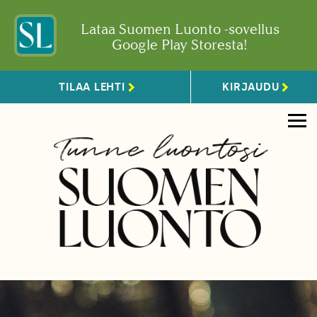
Lataa Suomen Luonto -sovellus
Google Play Storesta!
TILAA LEHTI
KIRJAUDU