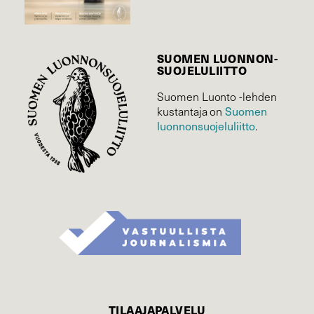
SUOMEN LUONNON­
SUOJELU­LIITTO
Suomen Luonto -lehden
kustantaja on
Suomen
luonnonsuojelu­liitto
.
TILAAJAPALVELU