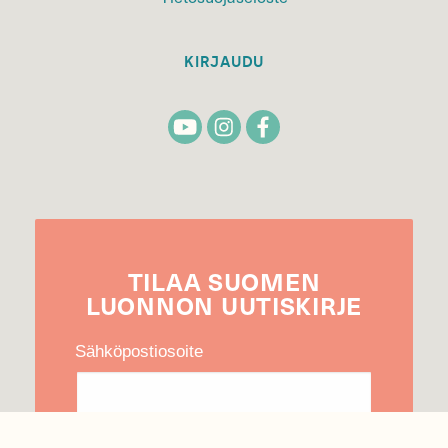
KIRJAUDU
TILAA
SUOMEN
LUONNON
UUTIS­KIRJE
Sähköpostiosoite
Hyväksyn tietojeni käytön uutiskirjeen