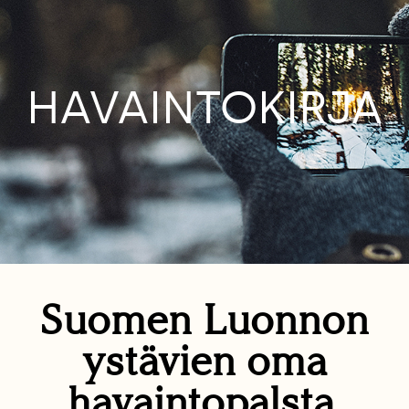
HAVAINTOKIRJA
Suomen Luonnon
ystävien oma
havaintopalsta.