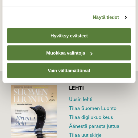
Valokuvaaja: Markku Saarinen, Lahti 16.5.2025
Näytä tiedot
TAKAISIN LISTAAN
Hyväksy evästeet
Muokkaa valintoja
Vain välttämättömät
LEHTI
Uusin lehti
Tilaa Suomen Luonto
Tilaa digilukuoikeus
Äänestä parasta juttua
Tilaa uutiskirje