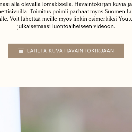
nasi alla olevalla lomakkeella. Havaintokirjan kuvia ja
tisivuilla. Toimitus poimii parhaat myös Suomen Lu
alle. Voit lähettää meille myös linkin esimerkiksi You
julkaisemaasi luontoaiheiseen videoon.
LÄHETÄ KUVA HAVAINTOKIRJAAN