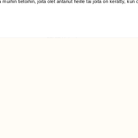
 muihin tietoihin, joita olet antanut heille tai joita on kerätty, kun 
(09) 228 08 210 (arkisin
klo 9-15)
Suomen
Luonto/tilaajapalvelu
Sörnäistenkatu 1
00580 Helsinki
ELU­
YHTEYSTIEDOT
ntaja on
Palautelomake
Yhteystiedot
palaute@suomenluonto.fi
Suomen Luonto
Sörnäistenkatu 1
00580 Helsinki
Mediatiedot
Tietosuojaseloste