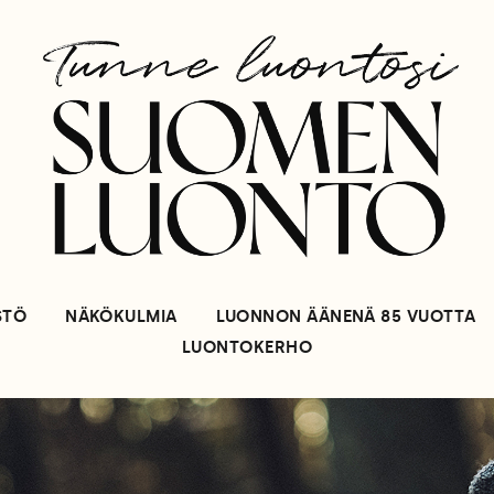
STÖ
NÄKÖKULMIA
LUONNON ÄÄNENÄ 85 VUOTTA
LUONTOKERHO