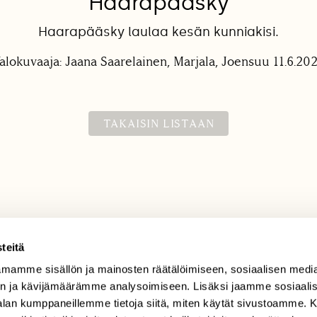
Haarapääsky
Haarapääsky laulaa kesän kunniakisi.
alokuvaaja: Jaana Saarelainen, Marjala, Joensuu 11.6.20
TAKAISIN LISTAAN
teitä
mamme sisällön ja mainosten räätälöimiseen, sosiaalisen medi
TILAAJAPALVELU
n ja kävijämäärämme analysoimiseen. Lisäksi jaamme sosiaali
tilaajapalvelu@sll.fi
-alan kumppaneillemme tietoja siitä, miten käytät sivustoamme