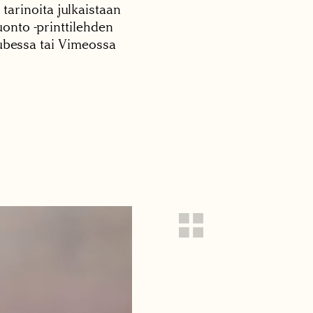
 tarinoita julkaistaan
onto -printtilehden
tubessa tai Vimeossa