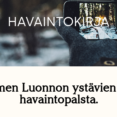
HAVAINTOKIRJA
en Luonnon ystävie
havaintopalsta.