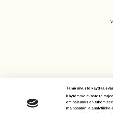
V
Tämä sivusto käyttää eväs
Käytämme evästeitä tarjoa
LEHTI
ominaisuuksien tukemisee
Uusin lehti
mainosalan ja analytiikka