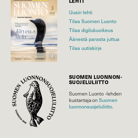
LEHTI
Uusin lehti
Tilaa Suomen Luonto
Tilaa digilukuoikeus
Äänestä parasta juttua
Tilaa uutiskirje
SUOMEN LUONNON­
SUOJELU­LIITTO
Suomen Luonto -lehden
kustantaja on
Suomen
luonnonsuojelu­liitto
.