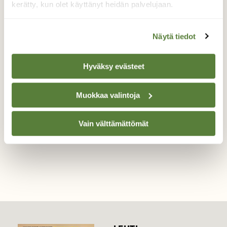
kerätty, kun olet käyttänyt heidän palvelujaan.
Haarapääsky ja västäräkki
keskustelevat
Näytä tiedot
Haarapääsky ja västäräkki aivan kuin
Hyväksy evästeet
keskustelisivat keskenään.
Valokuvaaja: Paula, Kittilä Kesällä 2025
Muokkaa valintoja
Vain välttämättömät
TAKAISIN LISTAAN