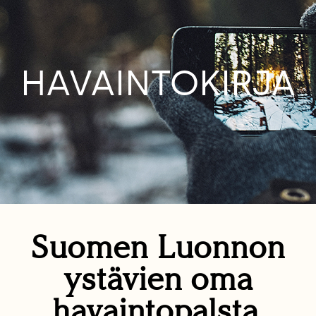
HAVAINTOKIRJA
Suomen Luonnon
ystävien oma
havaintopalsta.