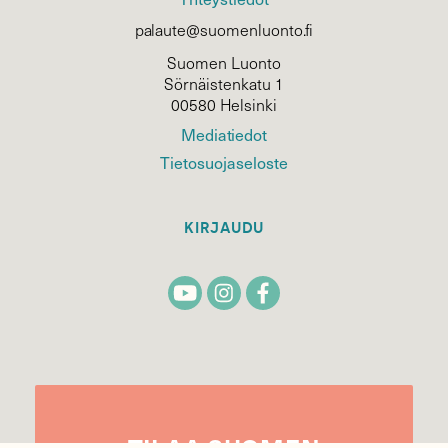
palaute@suomenluonto.fi
Suomen Luonto
Sörnäistenkatu 1
00580 Helsinki
Mediatiedot
Tietosuojaseloste
KIRJAUDU
TILAA
SUOMEN