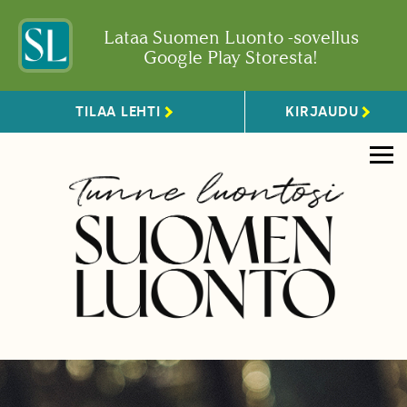
Lataa Suomen Luonto -sovellus
Google Play Storesta!
TILAA LEHTI
KIRJAUDU