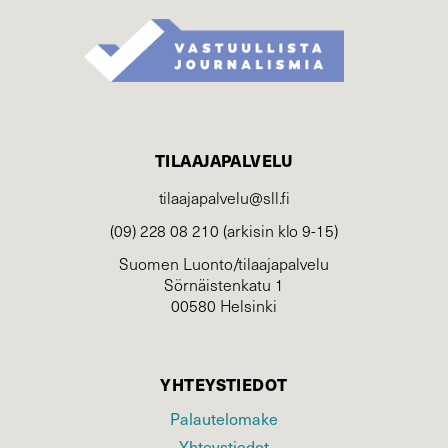
TILAAJAPALVELU
tilaajapalvelu@sll.fi
(09) 228 08 210 (arkisin klo 9-15)
Suomen Luonto/tilaajapalvelu
Sörnäistenkatu 1
00580 Helsinki
YHTEYSTIEDOT
Palautelomake
Yhteystiedot