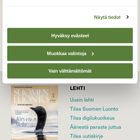
21.5.2026
Näytä tiedot
TAKAISIN LISTAAN
Hyväksy evästeet
Muokkaa valintoja
Vain välttämättömät
LEHTI
Uusin lehti
Tilaa Suomen Luonto
Tilaa digilukuoikeus
Äänestä parasta juttua
Tilaa uutiskirje