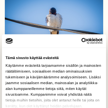
Tämä sivusto käyttää evästeitä
Käytämme evästeitä tarjoamamme sisällön ja mainosten
räätälöimiseen, sosiaalisen median ominaisuuksien
tukemiseen ja kävijämäärämme analysoimiseen. Lisäksi
Haarapääsky piilossa
jaamme sosiaalisen median, mainosalan ja analytiikka-
alan kumppaneillemme tietoja siitä, miten käytät
Minulla on silmät kiinni eli et näe minua.
sivustoamme. Kumppanimme voivat yhdistää näitä
tietoja muihin tietoihin, joita olet antanut heille tai joita on
Valokuvaaja: Jesse Eilola, Siikajoki, Tauvo
kerätty, kun olet käyttänyt heidän palvelujaan.