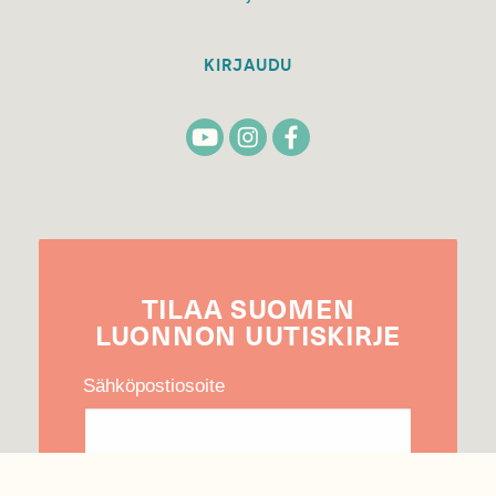
KIRJAUDU
TILAA
SUOMEN
LUONNON
UUTIS­KIRJE
Sähköpostiosoite
Hyväksyn tietojeni käytön uutiskirjeen