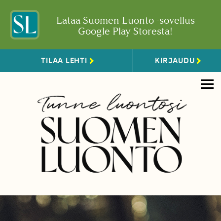
Lataa Suomen Luonto -sovellus
Google Play Storesta!
TILAA LEHTI
KIRJAUDU