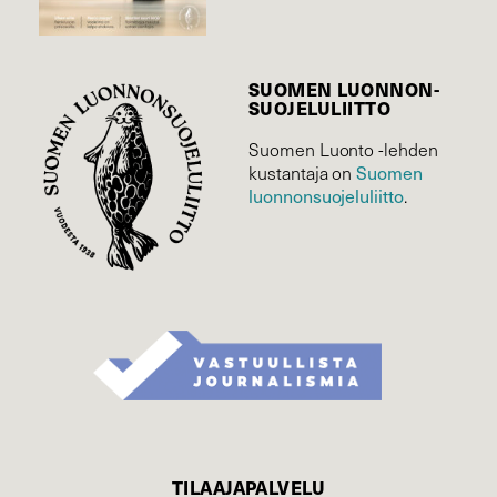
SUOMEN LUONNON­
SUOJELU­LIITTO
Suomen Luonto -lehden
kustantaja on
Suomen
luonnonsuojelu­liitto
.
TILAAJAPALVELU