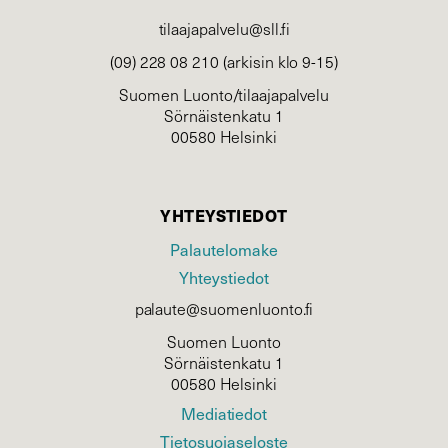
tilaajapalvelu@sll.fi
(09) 228 08 210 (arkisin klo 9-15)
Suomen Luonto/tilaajapalvelu
Sörnäistenkatu 1
00580 Helsinki
YHTEYSTIEDOT
Palautelomake
Yhteystiedot
palaute@suomenluonto.fi
Suomen Luonto
Sörnäistenkatu 1
00580 Helsinki
Mediatiedot
Tietosuojaseloste