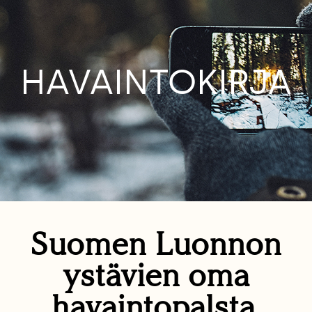
HAVAINTOKIRJA
Suomen Luonnon
ystävien oma
havaintopalsta.