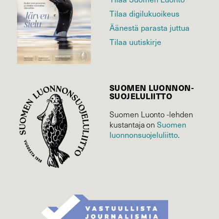
Tilaa digilukuoikeus
Äänestä parasta juttua
Tilaa uutiskirje
SUOMEN LUONNON­
SUOJELU­LIITTO
Suomen Luonto -lehden
Suomen
kustantaja on
luonnonsuojelu­liitto
.