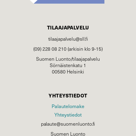
TILAAJAPALVELU
tilaajapalvelu@sll.fi
(09) 228 08 210 (arkisin klo 9-15)
Suomen Luonto/tilaajapalvelu
Sörnäistenkatu 1
00580 Helsinki
YHTEYSTIEDOT
Palautelomake
Yhteystiedot
palaute@suomenluonto.fi
Suomen Luonto