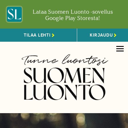
Lataa Suomen Luonto -sovellus
Google Play Storesta!
TILAA LEHTI
KIRJAUDU