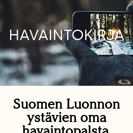
HAVAINTOKIRJA
Suomen Luonnon
ystävien oma
havaintopalsta.