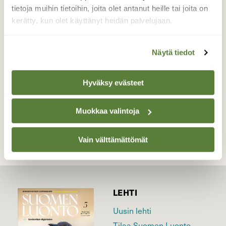
tietoja muihin tietoihin, joita olet antanut heille tai joita on
Kyllä linnut sen tietävät! 11.06.2020 Nurmes
kerätty, kun olet käyttänyt heidän palvelujaan.
Saramo
Valokuvaaja: Maija Savolainen, Nurmes Saramo
Näytä tiedot
11.06.2020
Hyväksy evästeet
TAKAISIN LISTAAN
Muokkaa valintoja
Vain välttämättömät
LEHTI
Uusin lehti
Tilaa Suomen Luonto