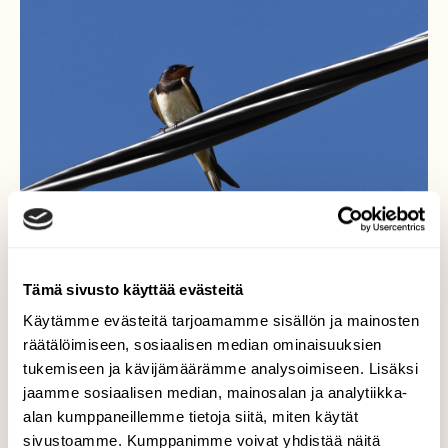
Tämä sivusto käyttää evästeitä
Käytämme evästeitä tarjoamamme sisällön ja mainosten
Haarapääskysen kesän
räätälöimiseen, sosiaalisen median ominaisuuksien
tukemiseen ja kävijämäärämme analysoimiseen. Lisäksi
riemua
jaamme sosiaalisen median, mainosalan ja analytiikka-
alan kumppaneillemme tietoja siitä, miten käytät
Piiskunen pääskynen laulelee niin iloisena ja
sivustoamme. Kumppanimme voivat yhdistää näitä
sydämen riemusta. Lämmin sää on tulossa.