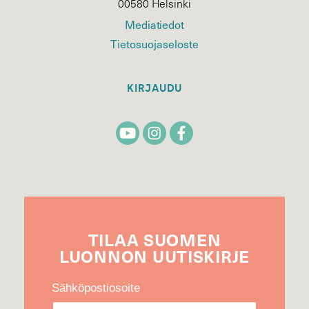
00580 Helsinki
Mediatiedot
Tietosuojaseloste
KIRJAUDU
TILAA
SUOMEN
LUONNON
UUTIS­KIRJE
Sähköpostiosoite