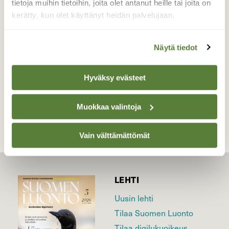
tietoja muihin tietoihin, joita olet antanut heille tai joita on
puolipilvisenä kesäpäivänä.
kerätty, kun olet käyttänyt heidän palvelujaan.
Valokuvaaja: Liisa Niiva-Korpela, Lappeenranta,
Rutola 10.6.2020
Näytä tiedot
Hyväksy evästeet
TAKAISIN LISTAAN
Muokkaa valintoja
Vain välttämättömät
LEHTI
Uusin lehti
Tilaa Suomen Luonto
Tilaa digilukuoikeus