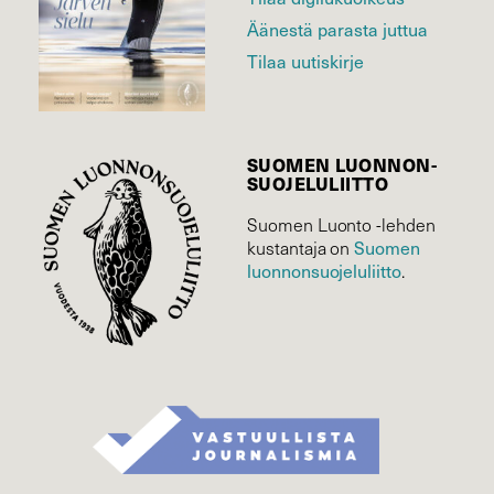
Äänestä parasta juttua
Tilaa uutiskirje
SUOMEN LUONNON­
SUOJELU­LIITTO
Suomen Luonto -lehden
Suomen
kustantaja on
luonnonsuojelu­liitto
.