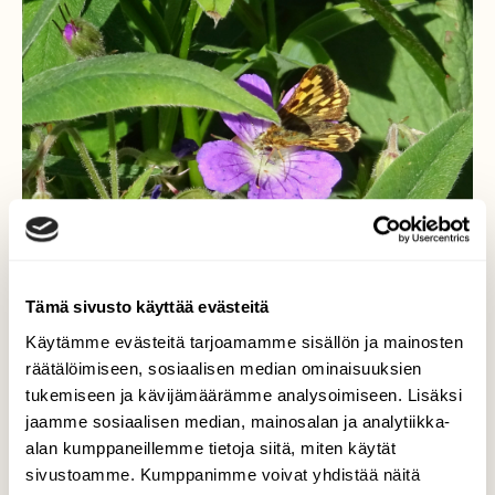
Tämä sivusto käyttää evästeitä
Käytämme evästeitä tarjoamamme sisällön ja mainosten
räätälöimiseen, sosiaalisen median ominaisuuksien
Mustatäplähiipijä
tukemiseen ja kävijämäärämme analysoimiseen. Lisäksi
metsäkurjenpolvella
jaamme sosiaalisen median, mainosalan ja analytiikka-
alan kumppaneillemme tietoja siitä, miten käytät
Pieni perhonen metsätien varrella ilahdutti
sivustoamme. Kumppanimme voivat yhdistää näitä
kuvausta harrastavaa ulkoilijaa