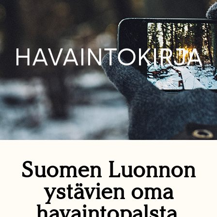
HAVAINTOKIRJA
Suomen Luonnon
ystävien oma
havaintopalsta.