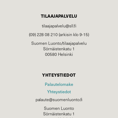
TILAAJAPALVELU
tilaajapalvelu@sll.fi
(09) 228 08 210 (arkisin klo 9-15)
Suomen Luonto/tilaajapalvelu
Sörnäistenkatu 1
00580 Helsinki
YHTEYSTIEDOT
Palautelomake
Yhteystiedot
palaute@suomenluonto.fi
Suomen Luonto
Sörnäistenkatu 1