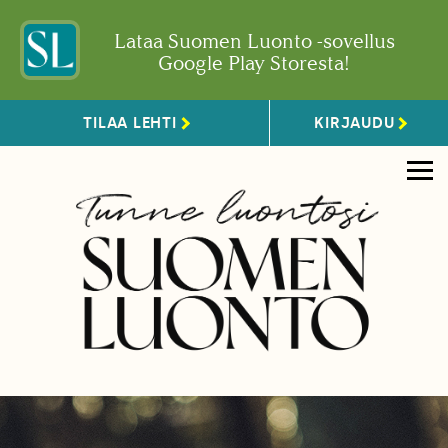
Lataa Suomen Luonto -sovellus
Google Play Storesta!
TILAA LEHTI
KIRJAUDU