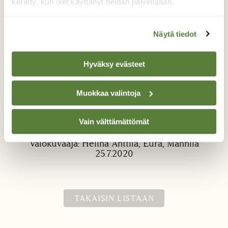
kerätty, kun olet käyttänyt heidän palvelujaan.
Näytä tiedot
Hyväksy evästeet
Haavanlasisiipi
Muokkaa valintoja
Haapametsikön reunalla, iltalenkillä
bongattu.
Vain välttämättömät
Valokuvaaja: Helinä Anttila, Eura, Mannila
25.7.2020
TAKAISIN LISTAAN