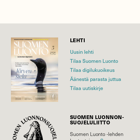
LEHTI
Uusin lehti
Tilaa Suomen Luonto
Tilaa digilukuoikeus
Äänestä parasta juttua
Tilaa uutiskirje
SUOMEN LUONNON­
SUOJELU­LIITTO
Suomen Luonto -lehden