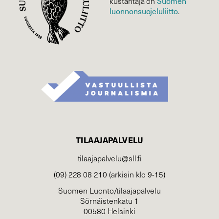
Suomen
kustantaja on
luonnonsuojelu­liitto
.
TILAAJAPALVELU
tilaajapalvelu@sll.fi
(09) 228 08 210 (arkisin klo 9-15)
Suomen Luonto/tilaajapalvelu
Sörnäistenkatu 1
00580 Helsinki