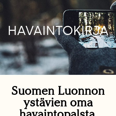
HAVAINTOKIRJA
Suomen Luonnon
ystävien oma
havaintopalsta.