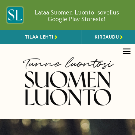
Lataa Suomen Luonto -sovellus
Google Play Storesta!
TILAA LEHTI
KIRJAUDU