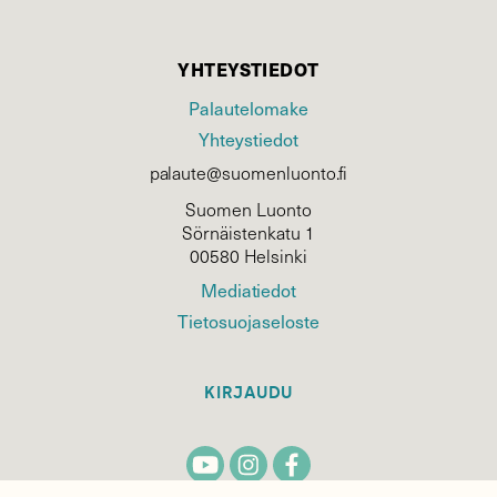
YHTEYSTIEDOT
Palautelomake
Yhteystiedot
palaute@suomenluonto.fi
Suomen Luonto
Sörnäistenkatu 1
00580 Helsinki
Mediatiedot
Tietosuojaseloste
KIRJAUDU