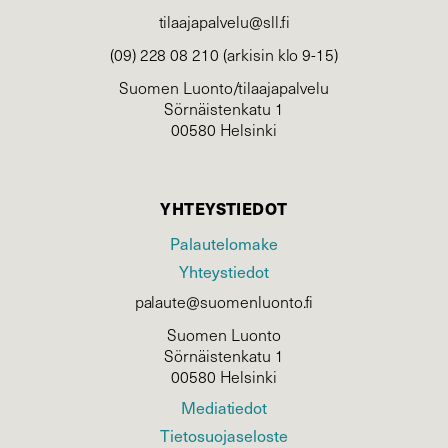
tilaajapalvelu@sll.fi
(09) 228 08 210 (arkisin klo 9-15)
Suomen Luonto/tilaajapalvelu
Sörnäistenkatu 1
00580 Helsinki
YHTEYSTIEDOT
Palautelomake
Yhteystiedot
palaute@suomenluonto.fi
Suomen Luonto
Sörnäistenkatu 1
00580 Helsinki
Mediatiedot
Tietosuojaseloste