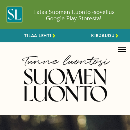
Lataa Suomen Luonto -sovellus
Google Play Storesta!
TILAA LEHTI
KIRJAUDU