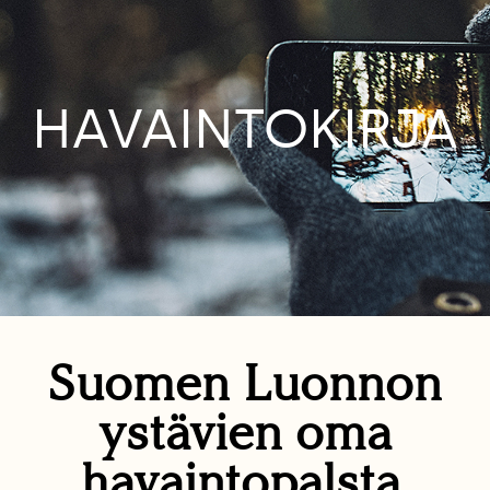
HAVAINTOKIRJA
Suomen Luonnon
ystävien oma
havaintopalsta.