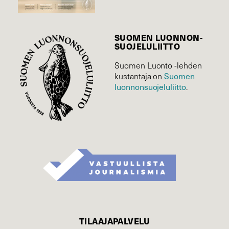
SUOMEN LUONNON­
SUOJELU­LIITTO
Suomen Luonto -lehden
Suomen
kustantaja on
luonnonsuojelu­liitto
.
TILAAJAPALVELU