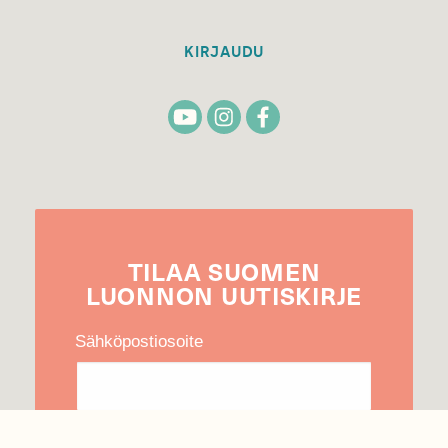
KIRJAUDU
TILAA
SUOMEN
LUONNON
UUTIS­KIRJE
Sähköpostiosoite
Hyväksyn tietojeni käytön uutiskirjeen