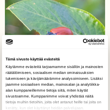
Tämä sivusto käyttää evästeitä
Käytämme evästeitä tarjoamamme sisällön ja mainosten
räätälöimiseen, sosiaalisen median ominaisuuksien
tukemiseen ja kävijämäärämme analysoimiseen. Lisäksi
Haavanlehtikuoriainen
jaamme sosiaalisen median, mainosalan ja analytiikka-
alan kumppaneillemme tietoja siitä, miten käytät
Ruokailee pajunlehdellä.
sivustoamme. Kumppanimme voivat yhdistää näitä
tietoja muihin tietoihin, joita olet antanut heille tai joita on
Valokuvaaja: Tarja Naukkarinen, Savitaipale
kerätty, kun olet käyttänyt heidän palvelujaan.