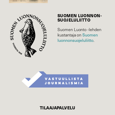
SUOMEN LUONNON­
SUOJELU­LIITTO
Suomen Luonto -lehden
Suomen
kustantaja on
luonnonsuojelu­liitto
.
TILAAJAPALVELU