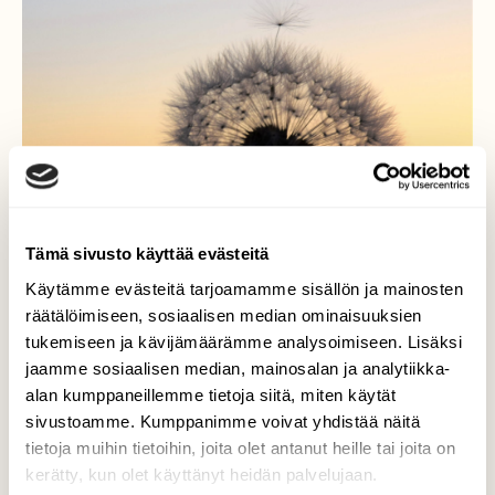
Tämä sivusto käyttää evästeitä
Käytämme evästeitä tarjoamamme sisällön ja mainosten
räätälöimiseen, sosiaalisen median ominaisuuksien
tukemiseen ja kävijämäärämme analysoimiseen. Lisäksi
jaamme sosiaalisen median, mainosalan ja analytiikka-
Hahtuva
alan kumppaneillemme tietoja siitä, miten käytät
sivustoamme. Kumppanimme voivat yhdistää näitä
Voikukkien kukinta hahtuvilla
tietoja muihin tietoihin, joita olet antanut heille tai joita on
kerätty, kun olet käyttänyt heidän palvelujaan.
Valokuvaaja: Leena Rissanen, Valtimo Kesäkuu