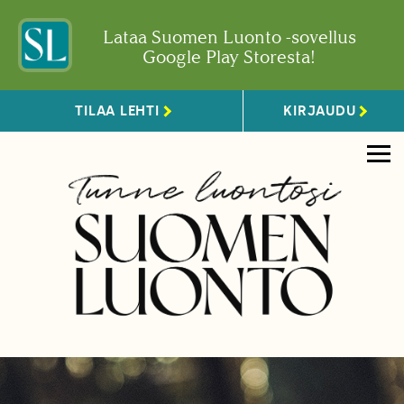
Lataa Suomen Luonto -sovellus
Google Play Storesta!
TILAA LEHTI
KIRJAUDU