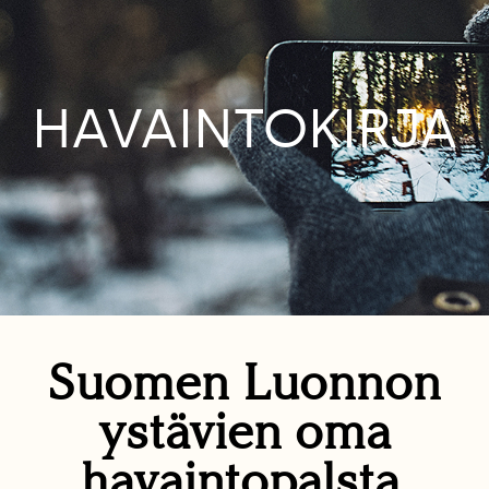
HAVAINTOKIRJA
Suomen Luonnon
ystävien oma
havaintopalsta.