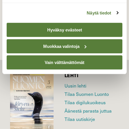
Näytä tiedot
TAKAISIN LISTAAN
Hyväksy evästeet
Muokkaa valintoja
Vain välttämättömät
LEHTI
Uusin lehti
Tilaa Suomen Luonto
Tilaa digilukuoikeus
Äänestä parasta juttua
Tilaa uutiskirje