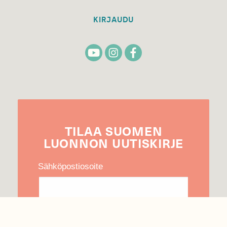
KIRJAUDU
TILAA
SUOMEN
LUONNON
UUTIS­KIRJE
Sähköpostiosoite
Hyväksyn tietojeni käytön uutiskirjeen
lähettämiseen