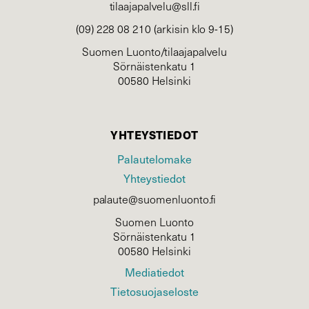
tilaajapalvelu@sll.fi
(09) 228 08 210 (arkisin klo 9-15)
Suomen Luonto/tilaajapalvelu
Sörnäistenkatu 1
00580 Helsinki
YHTEYSTIEDOT
Palautelomake
Yhteystiedot
palaute@suomenluonto.fi
Suomen Luonto
Sörnäistenkatu 1
00580 Helsinki
Mediatiedot
Tietosuojaseloste