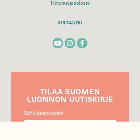
Tietosuojaseloste
KIRJAUDU
TILAA
SUOMEN
LUONNON
UUTIS­KIRJE
Sähköpostiosoite