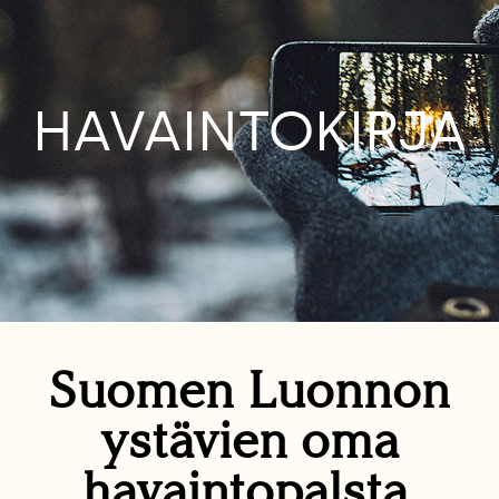
HAVAINTOKIRJA
Suomen Luonnon
ystävien oma
havaintopalsta.