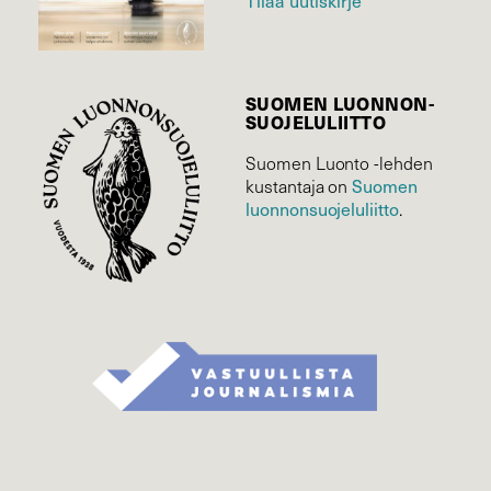
Tilaa uutiskirje
SUOMEN LUONNON­
SUOJELU­LIITTO
Suomen Luonto -lehden
Suomen
kustantaja on
luonnonsuojelu­liitto
.