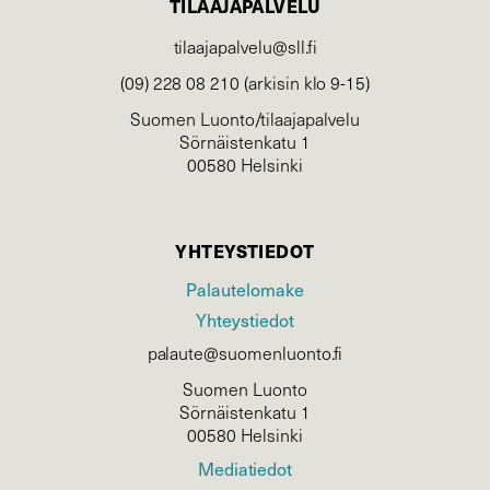
TILAAJAPALVELU
tilaajapalvelu@sll.fi
(09) 228 08 210 (arkisin klo 9-15)
Suomen Luonto/tilaajapalvelu
Sörnäistenkatu 1
00580 Helsinki
YHTEYSTIEDOT
Palautelomake
Yhteystiedot
palaute@suomenluonto.fi
Suomen Luonto
Sörnäistenkatu 1
00580 Helsinki
Mediatiedot