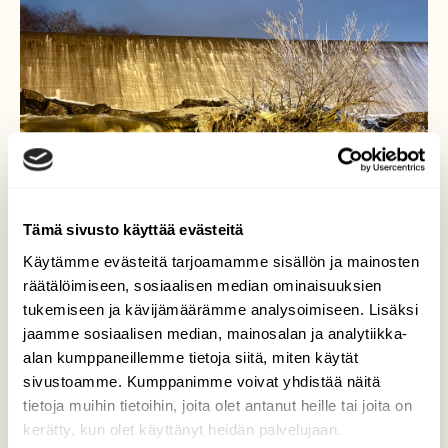
Tämä sivusto käyttää evästeitä
Käytämme evästeitä tarjoamamme sisällön ja mainosten
räätälöimiseen, sosiaalisen median ominaisuuksien
tukemiseen ja kävijämäärämme analysoimiseen. Lisäksi
jaamme sosiaalisen median, mainosalan ja analytiikka-
alan kumppaneillemme tietoja siitä, miten käytät
Halistenkoski
sivustoamme. Kumppanimme voivat yhdistää näitä
tietoja muihin tietoihin, joita olet antanut heille tai joita on
Pauhaava Halistenkoski 21.12.2023 Klo:06.20
kerätty, kun olet käyttänyt heidän palvelujaan.