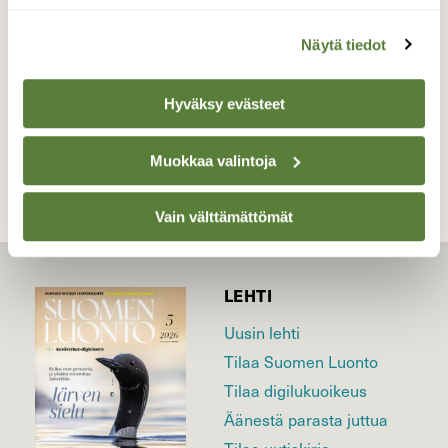
Valokuvaaja: Juhani Peltonen, Turku 21.12.2023
Näytä tiedot
Hyväksy evästeet
TAKAISIN LISTAAN
Muokkaa valintoja
Vain välttämättömät
LEHTI
Uusin lehti
Tilaa Suomen Luonto
Tilaa digilukuoikeus
Äänestä parasta juttua