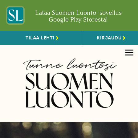
Lataa Suomen Luonto -sovellus
Google Play Storesta!
TILAA LEHTI
KIRJAUDU