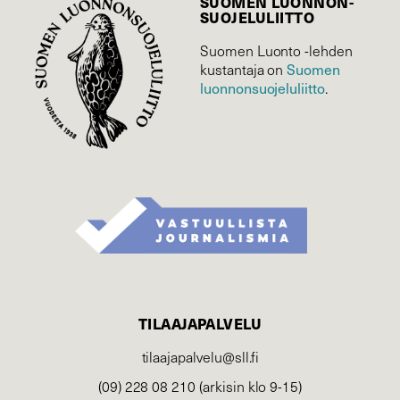
SUOMEN LUONNON­
SUOJELU­LIITTO
Suomen Luonto -lehden
kustantaja on
Suomen
luonnonsuojelu­liitto
.
TILAAJAPALVELU
tilaajapalvelu@sll.fi
(09) 228 08 210 (arkisin klo 9-15)