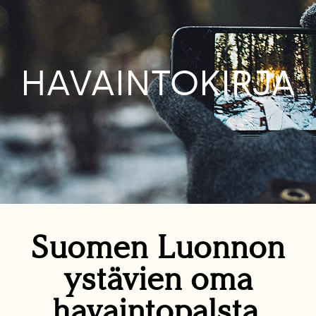
HAVAINTOKIRJA
Suomen Luonnon
ystävien oma
havaintopalsta.