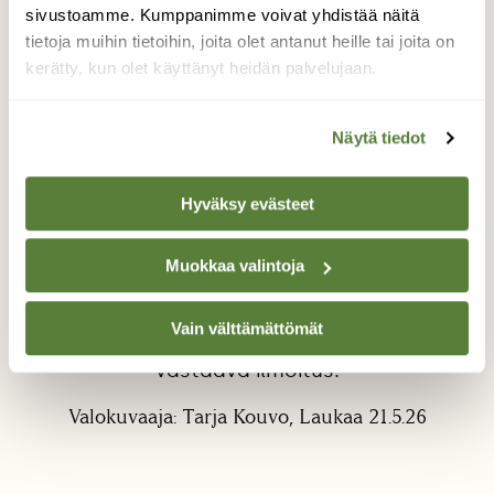
sivustoamme. Kumppanimme voivat yhdistää näitä
tietoja muihin tietoihin, joita olet antanut heille tai joita on
kerätty, kun olet käyttänyt heidän palvelujaan.
Näytä tiedot
Hallalähteen puron rantaa
Ystävä vei minut tutustumaan tonttinsa läpi
Hyväksy evästeet
virtaavaan puroon, jonka jälkeen menimme
itse Hallalähteelle. Lähde ja sen ympäristö
Muokkaa valintoja
näyttivät varsin kuivalta. Luin netistä lähteen
olevan Natura 2000 suojelukohde, myös
kohdassa jossa laskeuduttiin lähteelle oli
Vain välttämättömät
puun kyljessä laatta "suojelukohde tai
vastaava ilmoitus.
Valokuvaaja: Tarja Kouvo, Laukaa 21.5.26