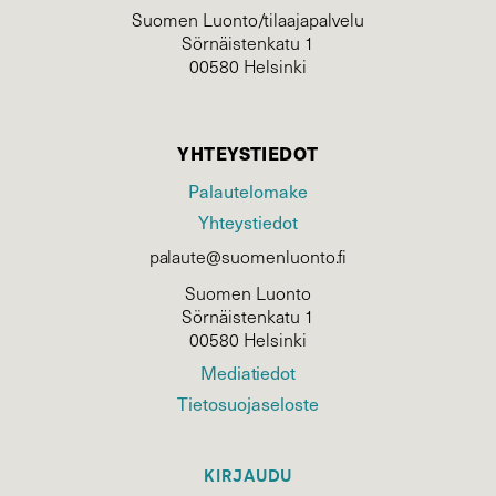
Suomen Luonto/tilaajapalvelu
Sörnäistenkatu 1
00580 Helsinki
YHTEYSTIEDOT
Palautelomake
Yhteystiedot
palaute@suomenluonto.fi
Suomen Luonto
Sörnäistenkatu 1
00580 Helsinki
Mediatiedot
Tietosuojaseloste
KIRJAUDU