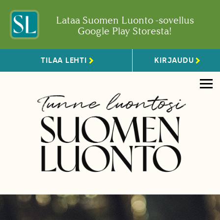
Lataa Suomen Luonto -sovellus
Google Play Storesta!
TILAA LEHTI
KIRJAUDU