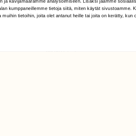
n ja kävijämäärämme analysoimiseen. Lisäksi jaamme sosiaali
tilaajapalvelu@sll.fi
-alan kumppaneillemme tietoja siitä, miten käytät sivustoamme
 muihin tietoihin, joita olet antanut heille tai joita on kerätty, kun 
(09) 228 08 210 (arkisin
klo 9-15)
Suomen
Luonto/tilaajapalvelu
Sörnäistenkatu 1
00580 Helsinki
ELU­
YHTEYSTIEDOT
ntaja on
Palautelomake
Yhteystiedot
palaute@suomenluonto.fi
Suomen Luonto
Sörnäistenkatu 1
00580 Helsinki
Mediatiedot