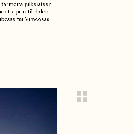
 tarinoita julkaistaan
onto -printtilehden
tubessa tai Vimeossa