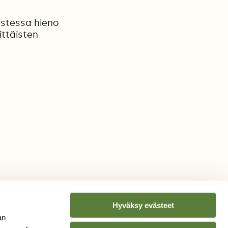
ustessa hieno
ittäisten
Hyväksy evästeet
an