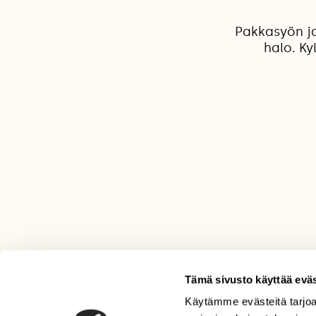
Pakkasyön ja
halo. Ky
Tämä sivusto käyttää eväs
Käytämme evästeitä tarjoa
LEHTI