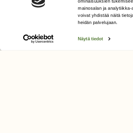
ominaisuuksien tukemisee
Uusin lehti
mainosalan ja analytiikka
Tilaa Suomen Luonto
voivat yhdistää näitä tietoja
heidän palvelujaan.
Tilaa digilukuoikeus
Äänestä parasta juttua
Näytä tiedot
Tilaa uutiskirje
SUOMEN LUONNON­SUOJ
LIITTO
Suomen Luonto -lehden kusta
Suomen luonnonsuojelu­liitto
.