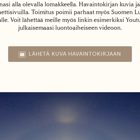
nasi alla olevalla lomakkeella. Havaintokirjan kuvia ja
tisivuilla. Toimitus poimii parhaat myös Suomen Lu
alle. Voit lähettää meille myös linkin esimerkiksi You
julkaisemaasi luontoaiheiseen videoon.
LÄHETÄ KUVA HAVAINTOKIRJAAN