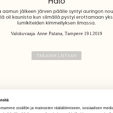
Halo
 aamun jälkeen järven päälle syntyi auringon no
llä oli kaunista kun silmällä pystyi erottamaan yks
lumikiteiden kimmellyksen ilmassa.
Valokuvaaja: Anne Patana, Tampere 19.1.2019
TAKAISIN LISTAAN
teitä
mamme sisällön ja mainosten räätälöimiseen, sosiaalisen medi
TILAAJAPALVELU