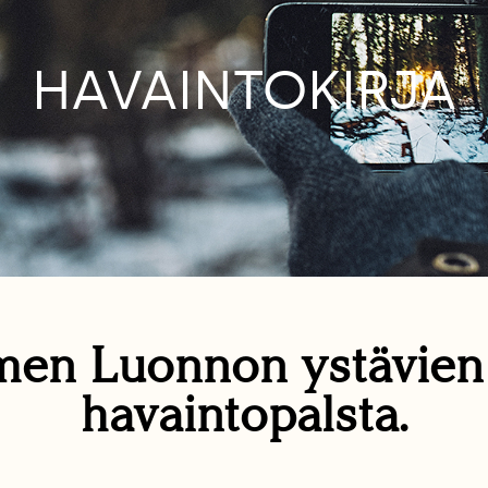
HAVAINTOKIRJA
en Luonnon ystävie
havaintopalsta.