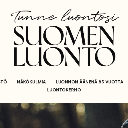
STÖ
NÄKÖKULMIA
LUONNON ÄÄNENÄ 85 VUOTTA
LUONTOKERHO