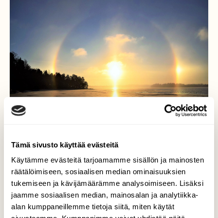
Tämä sivusto käyttää evästeitä
Käytämme evästeitä tarjoamamme sisällön ja mainosten
Halo Helsinki
räätälöimiseen, sosiaalisen median ominaisuuksien
tukemiseen ja kävijämäärämme analysoimiseen. Lisäksi
Kuulas talvipäivä houkutteli paljon väkeä
jaamme sosiaalisen median, mainosalan ja analytiikka-
Seurasaaren joulupoluille ja tapahtumiin.
alan kumppaneillemme tietoja siitä, miten käytät
Väenpaljoutta kavahtava kuvaaja löysi