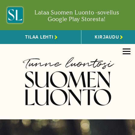
Lataa Suomen Luonto -sovellus
Google Play Storesta!
TILAA LEHTI
KIRJAUDU