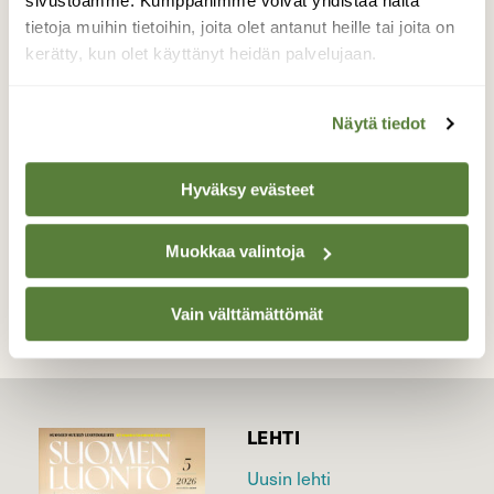
sivustoamme. Kumppanimme voivat yhdistää näitä
kuitenkin rauhaisia rantoja, kirkkaat
tietoja muihin tietoihin, joita olet antanut heille tai joita on
aurinkopilarit hehkuivat sateenkaaren
kerätty, kun olet käyttänyt heidän palvelujaan.
väreissä ja aurinko häikäisi.
Valokuvaaja: Ulla Räsänen, Seurasaari, Helsinki
Näytä tiedot
11.12.2016
Hyväksy evästeet
TAKAISIN LISTAAN
Muokkaa valintoja
Vain välttämättömät
LEHTI
Uusin lehti