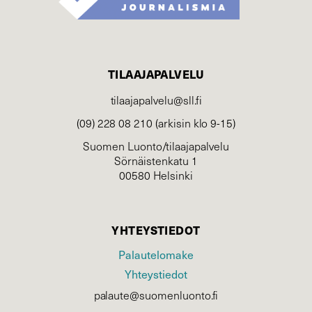
TILAAJAPALVELU
tilaajapalvelu@sll.fi
(09) 228 08 210 (arkisin klo 9-15)
Suomen Luonto/tilaajapalvelu
Sörnäistenkatu 1
00580 Helsinki
YHTEYSTIEDOT
Palautelomake
Yhteystiedot
palaute@suomenluonto.fi