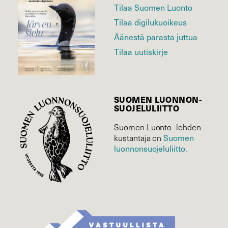
Tilaa Suomen Luonto
Tilaa digilukuoikeus
Äänestä parasta juttua
Tilaa uutiskirje
SUOMEN LUONNON­
SUOJELU­LIITTO
Suomen Luonto -lehden
Suomen
kustantaja on
luonnonsuojelu­liitto
.