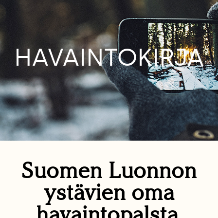
HAVAINTOKIRJA
Suomen Luonnon
ystävien oma
havaintopalsta.