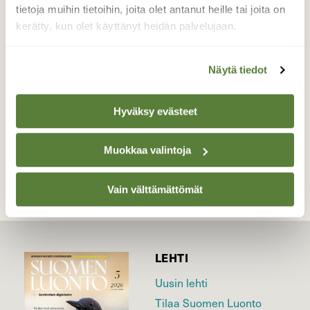
syntyvät, kun Auringon tai Kuun valo taittuu
tietoja muihin tietoihin, joita olet antanut heille tai joita on
tai heijastuu ilmassa leijuvista jääkiteistä.
kerätty, kun olet käyttänyt heidän palvelujaan.
Valokuvaaja: Nina Simonen, Martonvaara,
Polvijärvi, Pohjois-Karjala tammikuu 2015
Näytä tiedot
Hyväksy evästeet
TAKAISIN LISTAAN
Muokkaa valintoja
Vain välttämättömät
LEHTI
Uusin lehti
Tilaa Suomen Luonto