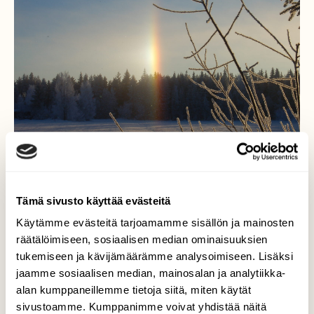
Tämä sivusto käyttää evästeitä
Käytämme evästeitä tarjoamamme sisällön ja mainosten
Haloilmiö talvella
räätälöimiseen, sosiaalisen median ominaisuuksien
tukemiseen ja kävijämäärämme analysoimiseen. Lisäksi
Haloilmiö on ilmakehän optinen ilmiö, joka
jaamme sosiaalisen median, mainosalan ja analytiikka-
ilmenee taivaalla näkyvinä erilaisina
alan kumppaneillemme tietoja siitä, miten käytät
renkaina, kaarina ja kirkastumina. Halot
sivustoamme. Kumppanimme voivat yhdistää näitä