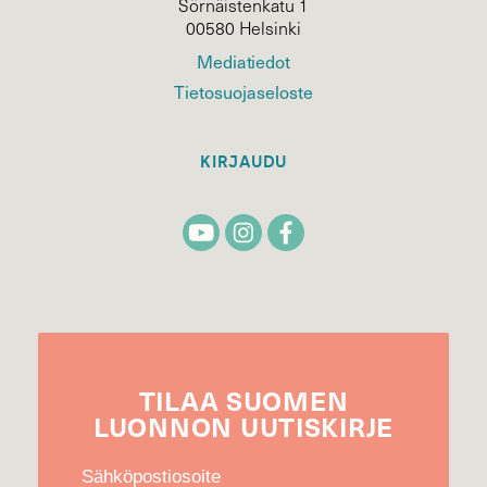
Sörnäistenkatu 1
00580 Helsinki
Mediatiedot
Tietosuojaseloste
KIRJAUDU
TILAA
SUOMEN
LUONNON
UUTIS­KIRJE
Sähköpostiosoite