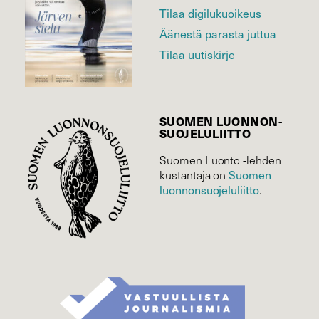
Tilaa digilukuoikeus
Äänestä parasta juttua
Tilaa uutiskirje
SUOMEN LUONNON­
SUOJELU­LIITTO
Suomen Luonto -lehden
Suomen
kustantaja on
luonnonsuojelu­liitto
.