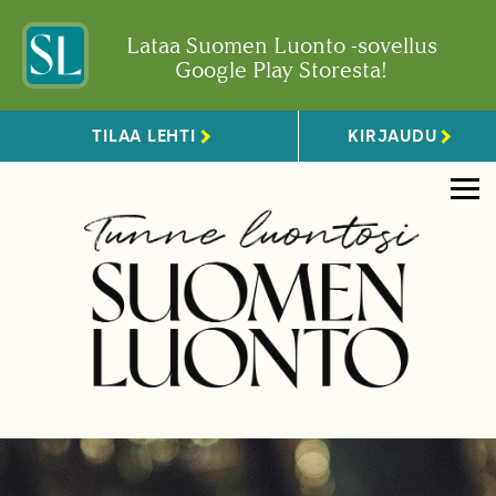
Lataa Suomen Luonto -sovellus
Google Play Storesta!
TILAA LEHTI
KIRJAUDU