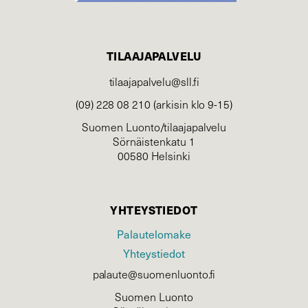
TILAAJAPALVELU
tilaajapalvelu@sll.fi
(09) 228 08 210 (arkisin klo 9-15)
Suomen Luonto/tilaajapalvelu
Sörnäistenkatu 1
00580 Helsinki
YHTEYSTIEDOT
Palautelomake
Yhteystiedot
palaute@suomenluonto.fi
Suomen Luonto