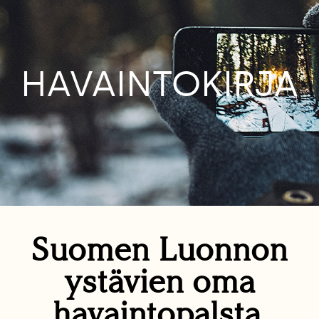
HAVAINTOKIRJA
Suomen Luonnon
ystävien oma
havaintopalsta.