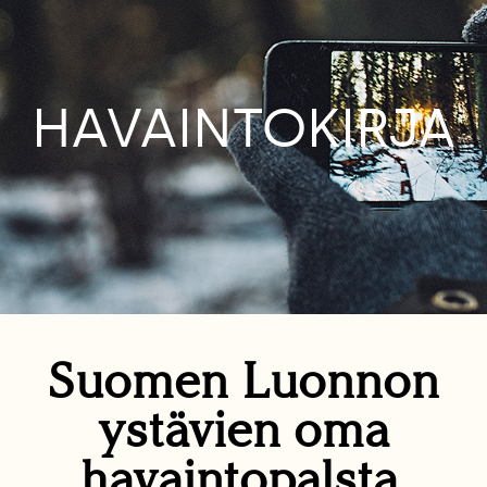
HAVAINTOKIRJA
Suomen Luonnon
ystävien oma
havaintopalsta.