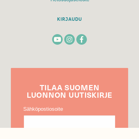
KIRJAUDU
TILAA
SUOMEN
LUONNON
UUTIS­KIRJE
Sähköpostiosoite
Hyväksyn tietojeni käytön uutiskirjeen