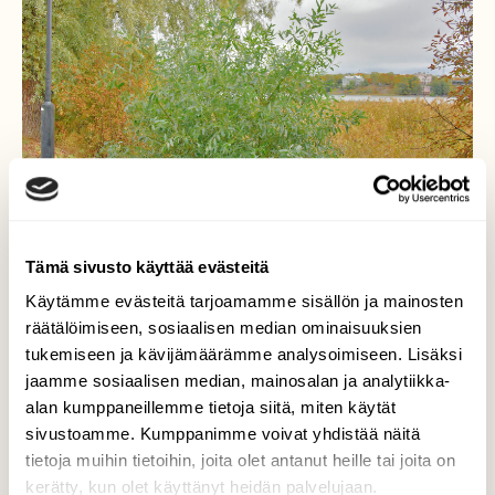
Tämä sivusto käyttää evästeitä
Käytämme evästeitä tarjoamamme sisällön ja mainosten
räätälöimiseen, sosiaalisen median ominaisuuksien
tukemiseen ja kävijämäärämme analysoimiseen. Lisäksi
Halu elää
jaamme sosiaalisen median, mainosalan ja analytiikka-
alan kumppaneillemme tietoja siitä, miten käytät
Iso puu on kaadettu, mutta juurista kasvaa
sivustoamme. Kumppanimme voivat yhdistää näitä
jo uusia versoja. Ehkä hopeapaju?
tietoja muihin tietoihin, joita olet antanut heille tai joita on
kerätty, kun olet käyttänyt heidän palvelujaan.