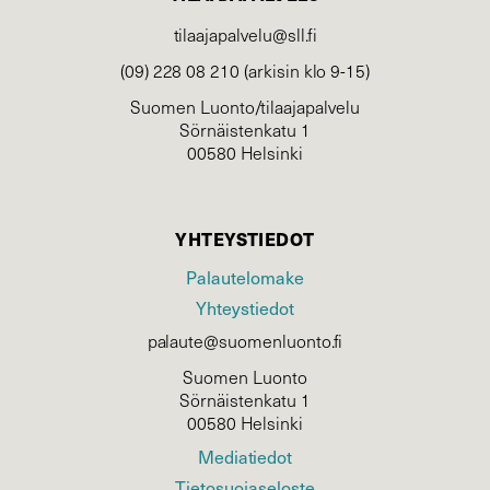
tilaajapalvelu@sll.fi
(09) 228 08 210 (arkisin klo 9-15)
Suomen Luonto/tilaajapalvelu
Sörnäistenkatu 1
00580 Helsinki
YHTEYSTIEDOT
Palautelomake
Yhteystiedot
palaute@suomenluonto.fi
Suomen Luonto
Sörnäistenkatu 1
00580 Helsinki
Mediatiedot
Tietosuojaseloste