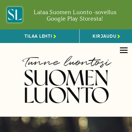
Lataa Suomen Luonto -sovellus
Google Play Storesta!
TILAA LEHTI
KIRJAUDU