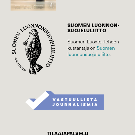
SUOMEN LUONNON­
SUOJELU­LIITTO
Suomen Luonto -lehden
Suomen
kustantaja on
luonnonsuojelu­liitto
.
TILAAJAPALVELU