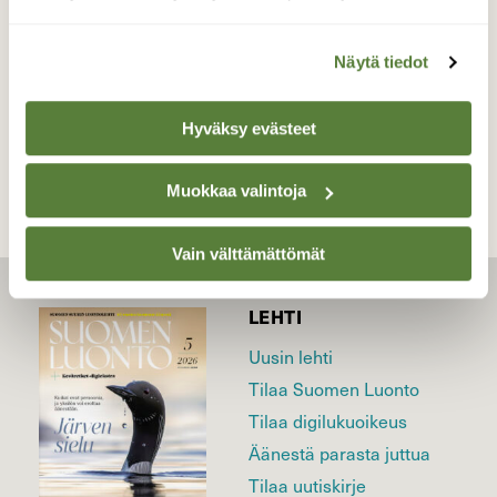
Valokuvaaja: Reijo Juurinen, Töölönlahti Syyskuu
Näytä tiedot
TAKAISIN LISTAAN
Hyväksy evästeet
Muokkaa valintoja
Vain välttämättömät
LEHTI
Uusin lehti
Tilaa Suomen Luonto
Tilaa digilukuoikeus
Äänestä parasta juttua
Tilaa uutiskirje