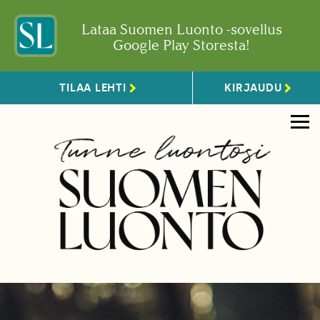
Lataa Suomen Luonto -sovellus
Google Play Storesta!
TILAA LEHTI
KIRJAUDU