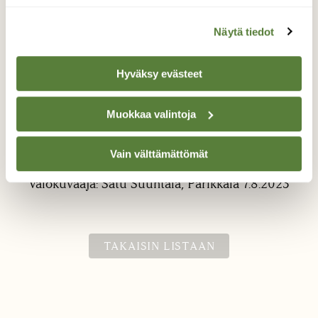
Näytä tiedot
Hyväksy evästeet
Muokkaa valintoja
Hämähäkki
Hämähäkki talventörröttäjällä
Vain välttämättömät
Valokuvaaja: Satu Suuntala, Parikkala 7.8.2023
TAKAISIN LISTAAN