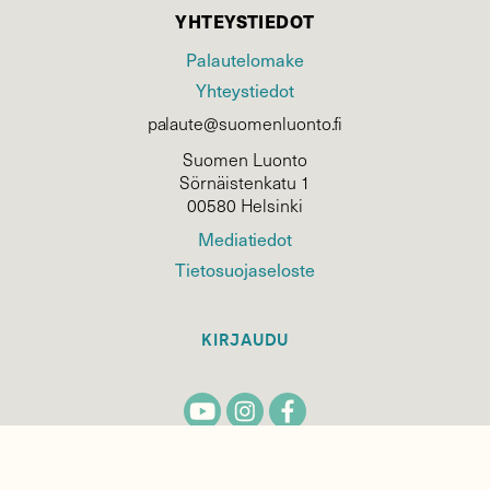
YHTEYSTIEDOT
Palautelomake
Yhteystiedot
palaute@suomenluonto.fi
Suomen Luonto
Sörnäistenkatu 1
00580 Helsinki
Mediatiedot
Tietosuojaseloste
KIRJAUDU