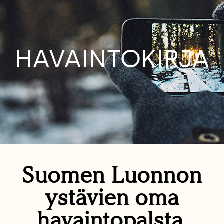
HAVAINTOKIRJA
Suomen Luonnon
ystävien oma
havaintopalsta.