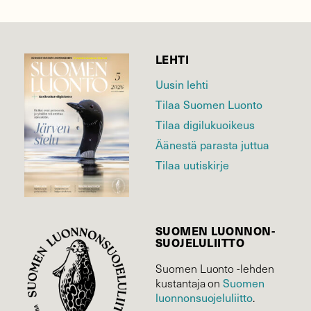
LEHTI
Uusin lehti
Tilaa Suomen Luonto
Tilaa digilukuoikeus
Äänestä parasta juttua
Tilaa uutiskirje
SUOMEN LUONNON­
SUOJELU­LIITTO
Suomen Luonto -lehden
Suomen
kustantaja on
luonnonsuojelu­liitto
.