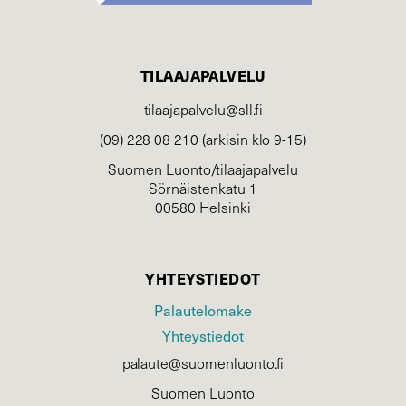
TILAAJAPALVELU
tilaajapalvelu@sll.fi
(09) 228 08 210 (arkisin klo 9-15)
Suomen Luonto/tilaajapalvelu
Sörnäistenkatu 1
00580 Helsinki
YHTEYSTIEDOT
Palautelomake
Yhteystiedot
palaute@suomenluonto.fi
Suomen Luonto