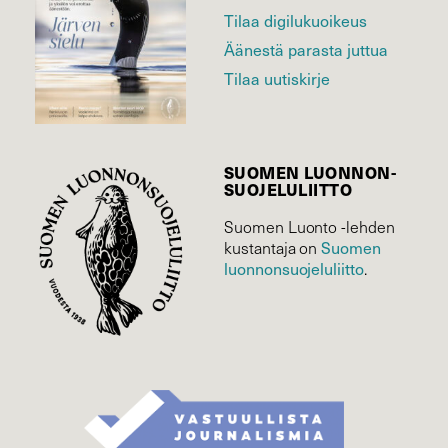
Tilaa digilukuoikeus
Äänestä parasta juttua
Tilaa uutiskirje
SUOMEN LUONNON­
SUOJELU­LIITTO
Suomen Luonto -lehden
Suomen
kustantaja on
luonnonsuojelu­liitto
.