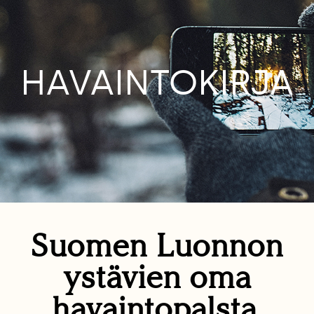
HAVAINTOKIRJA
Suomen Luonnon
ystävien oma
havaintopalsta.