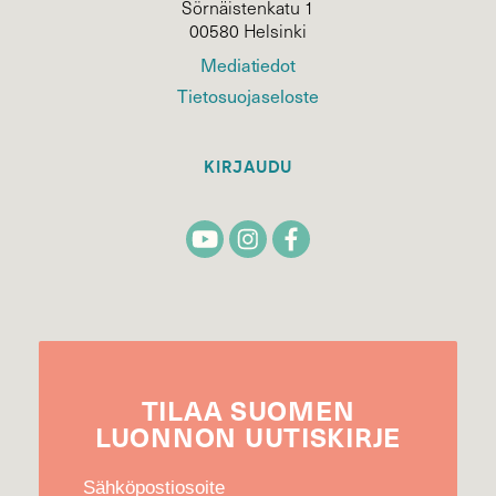
Sörnäistenkatu 1
00580 Helsinki
Mediatiedot
Tietosuojaseloste
KIRJAUDU
TILAA
SUOMEN
LUONNON
UUTIS­KIRJE
Sähköpostiosoite