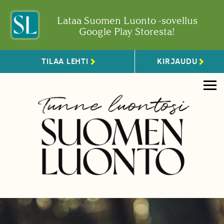
Lataa Suomen Luonto -sovellus
Google Play Storesta!
TILAA LEHTI
KIRJAUDU