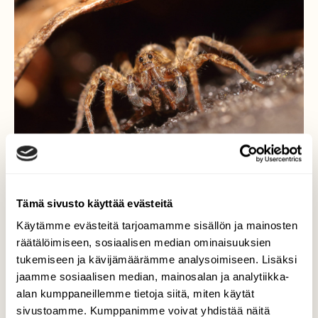
Tämä sivusto käyttää evästeitä
Käytämme evästeitä tarjoamamme sisällön ja mainosten
räätälöimiseen, sosiaalisen median ominaisuuksien
Hämähäkkien kevät touhut
tukemiseen ja kävijämäärämme analysoimiseen. Lisäksi
jaamme sosiaalisen median, mainosalan ja analytiikka-
Joillakin hämähäkeillä parittelun jälkeen
alan kumppaneillemme tietoja siitä, miten käytät
koiras saattaa päätyä naaraan ravinnoksi.
Tässä näyttäisi käyneen niin. Aivan varma
sivustoamme. Kumppanimme voivat yhdistää näitä