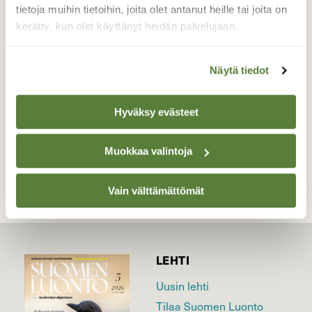
kuvan perusteella ei voi olla, onko saaliina
tietoja muihin tietoihin, joita olet antanut heille tai joita on
oleva hämis samaa lajia.
kerätty, kun olet käyttänyt heidän palvelujaan.
Valokuvaaja: Kimmo Jalkanen, Hämeenlinna
20.3.2022
Näytä tiedot
Hyväksy evästeet
TAKAISIN LISTAAN
Muokkaa valintoja
Vain välttämättömät
LEHTI
Uusin lehti
Tilaa Suomen Luonto