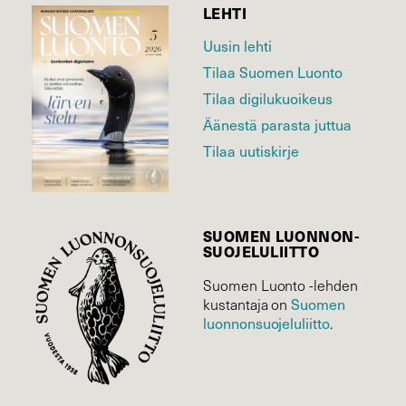
LEHTI
Uusin lehti
Tilaa Suomen Luonto
Tilaa digilukuoikeus
Äänestä parasta juttua
Tilaa uutiskirje
SUOMEN LUONNON­
SUOJELU­LIITTO
Suomen Luonto -lehden
Suomen
kustantaja on
luonnonsuojelu­liitto
.