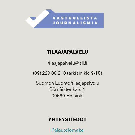
TILAAJAPALVELU
tilaajapalvelu@sll.fi
(09) 228 08 210 (arkisin klo 9-15)
Suomen Luonto/tilaajapalvelu
Sörnäistenkatu 1
00580 Helsinki
YHTEYSTIEDOT
Palautelomake