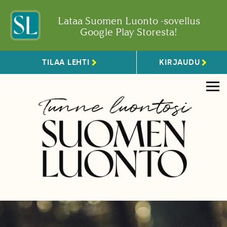
Lataa Suomen Luonto -sovellus
Google Play Storesta!
TILAA LEHTI
KIRJAUDU