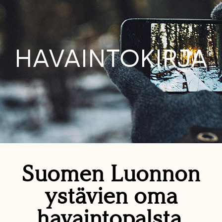
HAVAINTOKIRJA
Suomen Luonnon
ystävien oma
havaintopalsta.