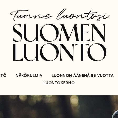
STÖ
NÄKÖKULMIA
LUONNON ÄÄNENÄ 85 VUOTTA
LUONTOKERHO