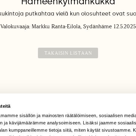
Hämeenkylmänkukka
kukintoja putkahtaa vielä kun olosuhteet ovat suo
Valokuvaaja: Markku Ranta-Eilola, Sydänhäme 12.5.2025
TAKAISIN LISTAAN
teitä
mamme sisällön ja mainosten räätälöimiseen, sosiaalisen medi
TILAAJAPALVELU
n ja kävijämäärämme analysoimiseen. Lisäksi jaamme sosiaali
tilaajapalvelu@sll.fi
-alan kumppaneillemme tietoja siitä, miten käytät sivustoamme