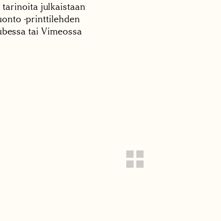
 tarinoita julkaistaan
onto -printtilehden
tubessa tai Vimeossa