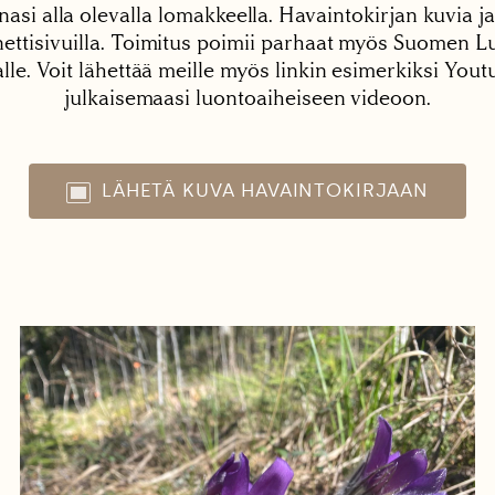
nasi alla olevalla lomakkeella. Havaintokirjan kuvia ja
tisivuilla. Toimitus poimii parhaat myös Suomen Lu
alle. Voit lähettää meille myös linkin esimerkiksi You
julkaisemaasi luontoaiheiseen videoon.
LÄHETÄ KUVA HAVAINTOKIRJAAN