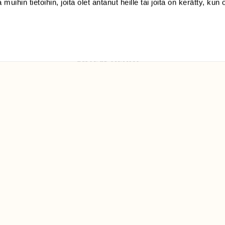
 muihin tietoihin, joita olet antanut heille tai joita on kerätty, kun 
Luonto/tilaajapalvelu
Sörnäistenkatu 1
00580 Helsinki
ELU­
YHTEYSTIEDOT
ntaja on
Palautelomake
Yhteystiedot
palaute@suomenluonto.fi
Suomen Luonto
Sörnäistenkatu 1
00580 Helsinki
Mediatiedot
Tietosuojaseloste
KIRJAUDU