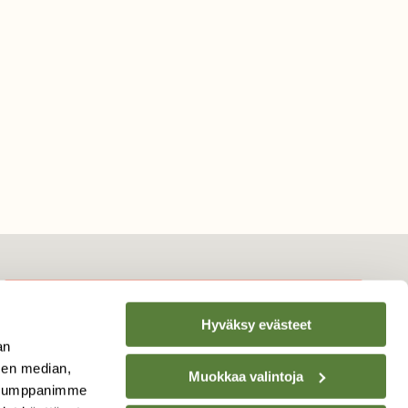
Hyväksy evästeet
TILAA
SUOMEN
an
LUONNON
UUTIS­KIRJE
sen median,
Muokkaa valintoja
. Kumppanimme
Sähköpostiosoite