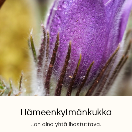
Hämeenkylmänkukka
..on aina yhtä ihastuttava.