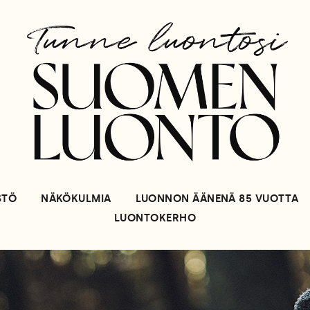
STÖ
NÄKÖKULMIA
LUONNON ÄÄNENÄ 85 VUOTTA
LUONTOKERHO