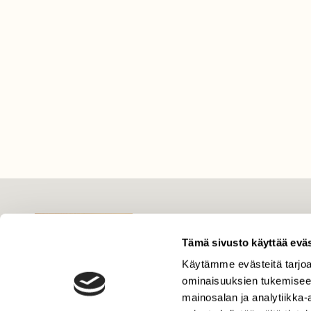
LEHTI
Uusin lehti
Tämä sivusto käyttää eväs
Tilaa Suomen Luonto
Käytämme evästeitä tarjoa
ominaisuuksien tukemisee
Tilaa digilukuoikeus
mainosalan ja analytiikka
Äänestä parasta juttua