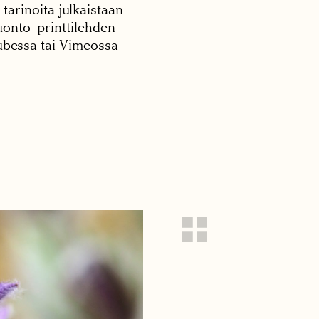
 tarinoita julkaistaan
onto -printtilehden
tubessa tai Vimeossa