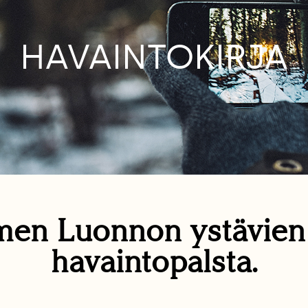
HAVAINTOKIRJA
en Luonnon ystävie
havaintopalsta.