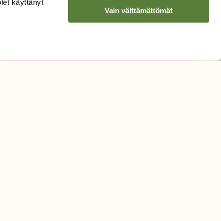
olet käyttänyt
Vain välttämättömät
Hyväksyn tietojeni käytön
uutiskirjeen lähettämiseen
Tietosuojaseloste