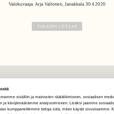
Valokuvaaja: Arja Valtonen, Janakkala 30.4.2020
TAKAISIN LISTAAN
TILAAJAPALVELU
teitä
tilaajapalvelu@sll.fi
mamme sisällön ja mainosten räätälöimiseen, sosiaalisen medi
(09) 228 08 210 (arkisin
klo 9-15)
n ja kävijämäärämme analysoimiseen. Lisäksi jaamme sosiaali
-alan kumppaneillemme tietoja siitä, miten käytät sivustoamme
Suomen