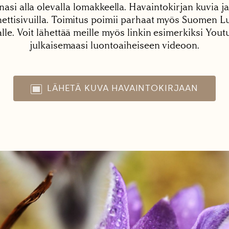
nasi alla olevalla lomakkeella. Havaintokirjan kuvia ja
tisivuilla. Toimitus poimii parhaat myös Suomen Lu
alle. Voit lähettää meille myös linkin esimerkiksi You
julkaisemaasi luontoaiheiseen videoon.
LÄHETÄ KUVA HAVAINTOKIRJAAN