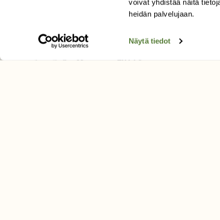
voivat yhdistää näitä tietoja
Tilaa uutiskirje
heidän palvelujaan.
Näytä tiedot
SUOMEN LUONNON­SUOJ
LIITTO
Suomen Luonto -lehden kusta
Suomen luonnonsuojelu­liitto
.