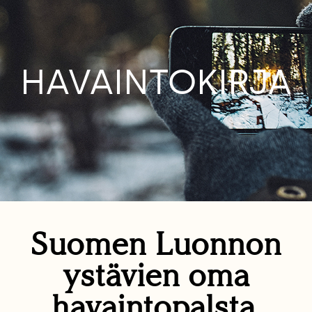
HAVAINTOKIRJA
Suomen Luonnon
ystävien oma
havaintopalsta.