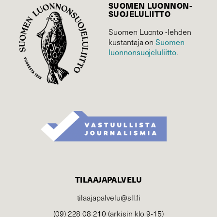
SUOMEN LUONNON­
SUOJELU­LIITTO
Suomen Luonto -lehden
Suomen
kustantaja on
luonnonsuojelu­liitto
.
TILAAJAPALVELU
tilaajapalvelu@sll.fi
(09) 228 08 210 (arkisin klo 9-15)