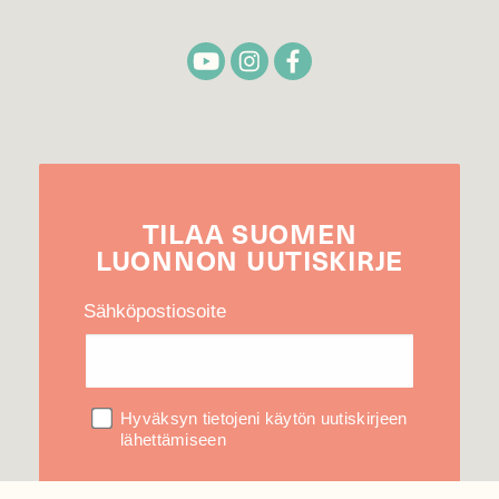
TILAA
SUOMEN
LUONNON
UUTIS­KIRJE
Sähköpostiosoite
Hyväksyn tietojeni käytön uutiskirjeen
lähettämiseen