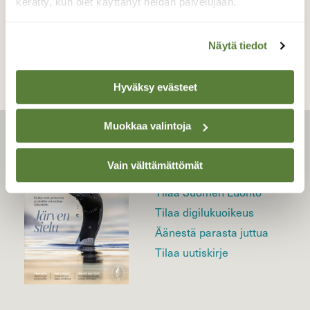
kerätty, kun olet käyttänyt heidän palvelujaan.
TAKAISIN LISTAAN
Näytä tiedot
Hyväksy evästeet
Muokkaa valintoja
LEHTI
Vain välttämättömät
Uusin lehti
Tilaa Suomen Luonto
Tilaa digilukuoikeus
Äänestä parasta juttua
Tilaa uutiskirje