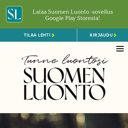
Lataa Suomen Luonto -sovellus
Google Play Storesta!
TILAA LEHTI
KIRJAUDU