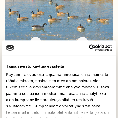
Hanhet tuli
Tämä sivusto käyttää evästeitä
Käytämme evästeitä tarjoamamme sisällön ja mainosten
Lintujen ruokintapaikalle oli ilmestynyr 15
räätälöimiseen, sosiaalisen median ominaisuuksien
kanadanhanhea.
tukemiseen ja kävijämäärämme analysoimiseen. Lisäksi
jaamme sosiaalisen median, mainosalan ja analytiikka-
Valokuvaaja: Reijo Juurinen, Tokoinranta
alan kumppaneillemme tietoja siitä, miten käytät
Maaliskuu
sivustoamme. Kumppanimme voivat yhdistää näitä
tietoja muihin tietoihin, joita olet antanut heille tai joita on