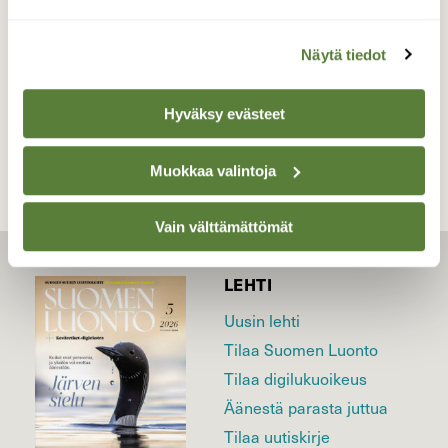
8.8.2023
Näytä tiedot
TAKAISIN LISTAAN
Hyväksy evästeet
Muokkaa valintoja
Vain välttämättömät
LEHTI
Uusin lehti
Tilaa Suomen Luonto
Tilaa digilukuoikeus
Äänestä parasta juttua
Tilaa uutiskirje