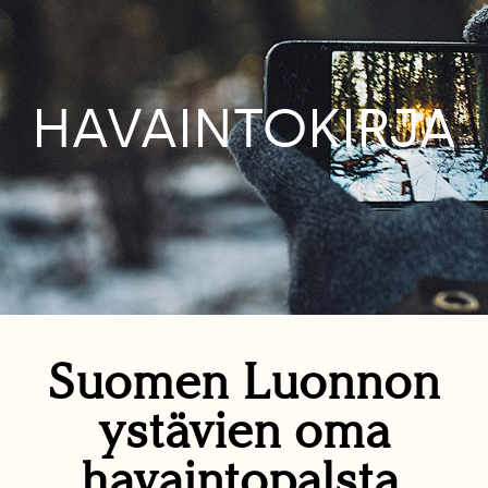
HAVAINTOKIRJA
Suomen Luonnon
ystävien oma
havaintopalsta.