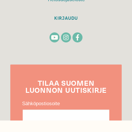
KIRJAUDU
TILAA
SUOMEN
LUONNON
UUTIS­KIRJE
Sähköpostiosoite
Hyväksyn tietojeni käytön uutiskirjeen