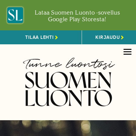
Lataa Suomen Luonto -sovellus
Google Play Storesta!
TILAA LEHTI
KIRJAUDU