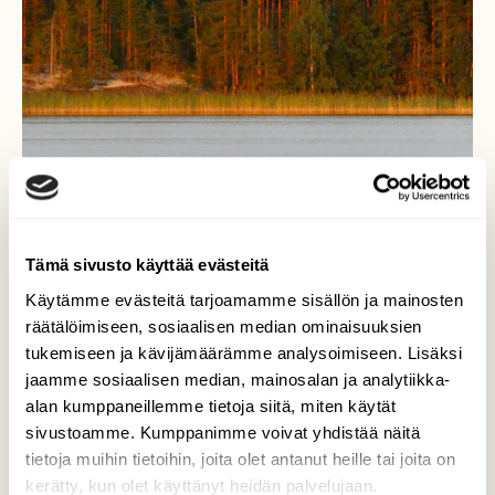
Tämä sivusto käyttää evästeitä
Käytämme evästeitä tarjoamamme sisällön ja mainosten
räätälöimiseen, sosiaalisen median ominaisuuksien
tukemiseen ja kävijämäärämme analysoimiseen. Lisäksi
jaamme sosiaalisen median, mainosalan ja analytiikka-
Hanhia Saimaalla
alan kumppaneillemme tietoja siitä, miten käytät
sivustoamme. Kumppanimme voivat yhdistää näitä
Kanadanhanhia Saimaan illassa.
tietoja muihin tietoihin, joita olet antanut heille tai joita on
Valokuvaaja: Liisa Niiva-Korpela, Taipalsaari
kerätty, kun olet käyttänyt heidän palvelujaan.