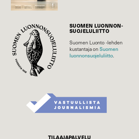
SUOMEN LUONNON­
SUOJELU­LIITTO
Suomen Luonto -lehden
Suomen
kustantaja on
luonnonsuojelu­liitto
.
TILAAJAPALVELU