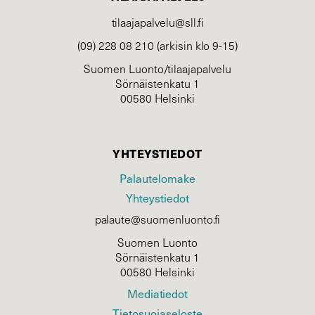
tilaajapalvelu@sll.fi
(09) 228 08 210 (arkisin klo 9-15)
Suomen Luonto/tilaajapalvelu
Sörnäistenkatu 1
00580 Helsinki
YHTEYSTIEDOT
Palautelomake
Yhteystiedot
palaute@suomenluonto.fi
Suomen Luonto
Sörnäistenkatu 1
00580 Helsinki
Mediatiedot
Tietosuojaseloste