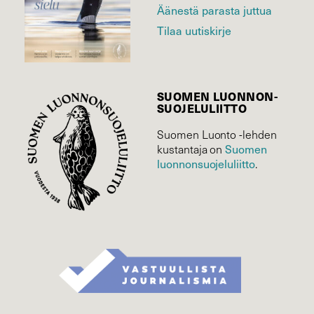
Äänestä parasta juttua
Tilaa uutiskirje
SUOMEN LUONNON­
SUOJELU­LIITTO
Suomen Luonto -lehden
Suomen
kustantaja on
luonnonsuojelu­liitto
.