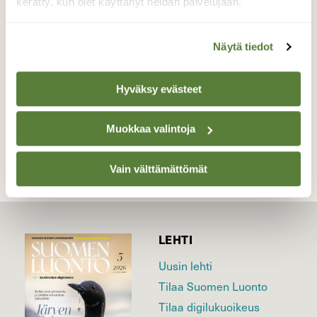
Raisiossa syyskuussa 2017.
kerätty, kun olet käyttänyt heidän palvelujaan.
Valokuvaaja: Risto Kangassalo, Raision keskusta
14.9.2018
Näytä tiedot
Hyväksy evästeet
TAKAISIN LISTAAN
Muokkaa valintoja
Vain välttämättömät
LEHTI
Uusin lehti
Tilaa Suomen Luonto
Tilaa digilukuoikeus