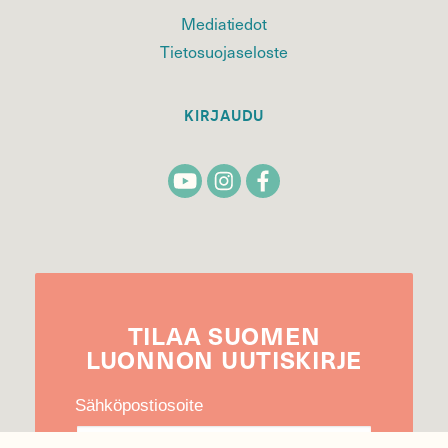
Mediatiedot
Tietosuojaseloste
KIRJAUDU
TILAA
SUOMEN
LUONNON
UUTIS­KIRJE
Sähköpostiosoite