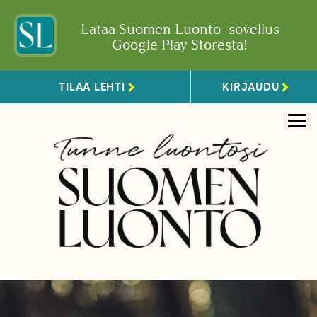
Lataa Suomen Luonto -sovellus
Google Play Storesta!
TILAA LEHTI
KIRJAUDU