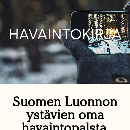
HAVAINTOKIRJA
Suomen Luonnon
ystävien oma
havaintopalsta.