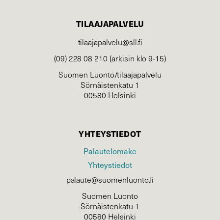
TILAAJAPALVELU
tilaajapalvelu@sll.fi
(09) 228 08 210 (arkisin klo 9-15)
Suomen Luonto/tilaajapalvelu
Sörnäistenkatu 1
00580 Helsinki
YHTEYSTIEDOT
Palautelomake
Yhteystiedot
palaute@suomenluonto.fi
Suomen Luonto
Sörnäistenkatu 1
00580 Helsinki