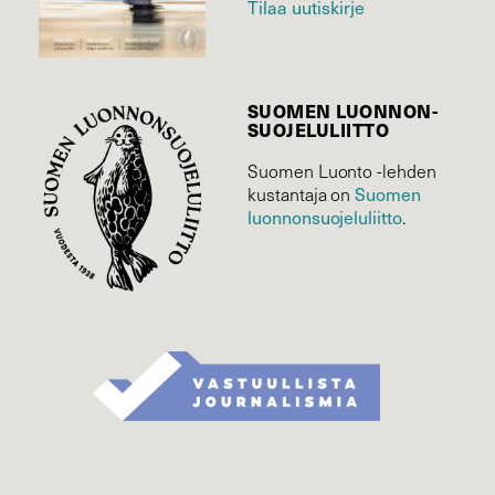
Tilaa uutiskirje
SUOMEN LUONNON­
SUOJELU­LIITTO
Suomen Luonto -lehden
kustantaja on
Suomen
luonnonsuojelu­liitto
.