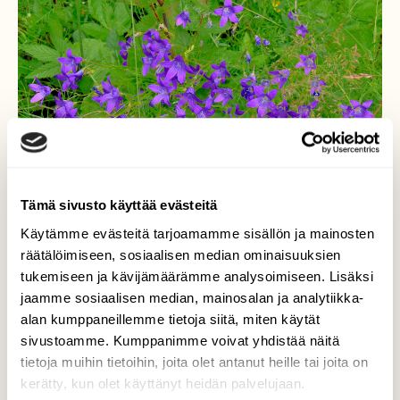
Tämä sivusto käyttää evästeitä
Käytämme evästeitä tarjoamamme sisällön ja mainosten
räätälöimiseen, sosiaalisen median ominaisuuksien
tukemiseen ja kävijämäärämme analysoimiseen. Lisäksi
jaamme sosiaalisen median, mainosalan ja analytiikka-
alan kumppaneillemme tietoja siitä, miten käytät
sivustoamme. Kumppanimme voivat yhdistää näitä
Harakankello
tietoja muihin tietoihin, joita olet antanut heille tai joita on
kerätty, kun olet käyttänyt heidän palvelujaan.
Nyt on kello kukkien aika.