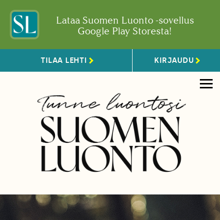
Lataa Suomen Luonto -sovellus
Google Play Storesta!
TILAA LEHTI
KIRJAUDU