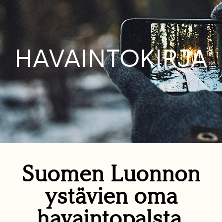
HAVAINTOKIRJA
Suomen Luonnon
ystävien oma
havaintopalsta.