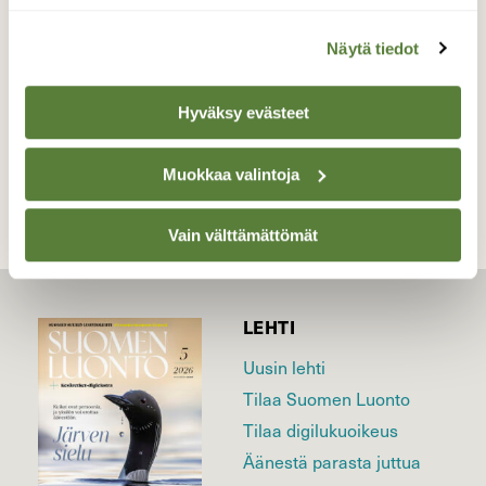
Valokuvaaja: Reijo Juurinen, Veikkola Heinäkuu
Näytä tiedot
Hyväksy evästeet
TAKAISIN LISTAAN
Muokkaa valintoja
Vain välttämättömät
LEHTI
Uusin lehti
Tilaa Suomen Luonto
Tilaa digilukuoikeus
Äänestä parasta juttua