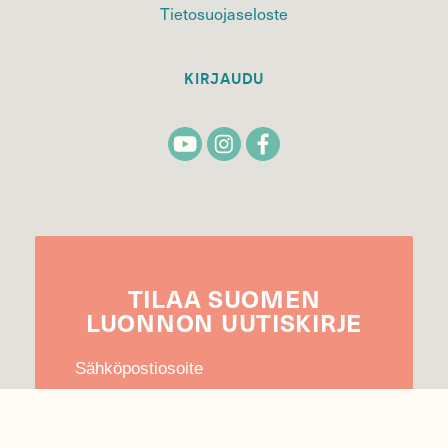
Tietosuojaseloste
KIRJAUDU
TILAA
SUOMEN
LUONNON
UUTIS­KIRJE
Sähköpostiosoite