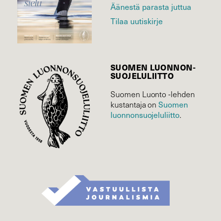
Äänestä parasta juttua
Tilaa uutiskirje
SUOMEN LUONNON­
SUOJELU­LIITTO
Suomen Luonto -lehden
Suomen
kustantaja on
luonnonsuojelu­liitto
.