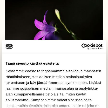
Tämä sivusto käyttää evästeitä
Käytämme evästeitä tarjoamamme sisällön ja mainosten
räätälöimiseen, sosiaalisen median ominaisuuksien
tukemiseen ja kävijämäärämme analysoimiseen. Lisäksi
Harakankello
jaamme sosiaalisen median, mainosalan ja analytiikka-
alan kumppaneillemme tietoja siitä, miten käytät
Kellokukkia on nyt polkujen varsilla, teiden
sivustoamme. Kumppanimme voivat yhdistää näitä
reunamilla, peltojen pientareilla... Tässä
tietoja muihin tietoihin, joita olet antanut heille tai joita on