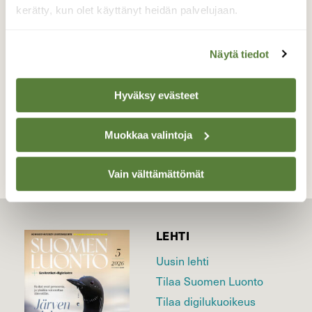
herkkä harakankello.
kerätty, kun olet käyttänyt heidän palvelujaan.
Valokuvaaja: Irja Lehtinen, Lempäälä Heinäkuu
2921
Näytä tiedot
Hyväksy evästeet
TAKAISIN LISTAAN
Muokkaa valintoja
Vain välttämättömät
LEHTI
Uusin lehti
Tilaa Suomen Luonto
Tilaa digilukuoikeus