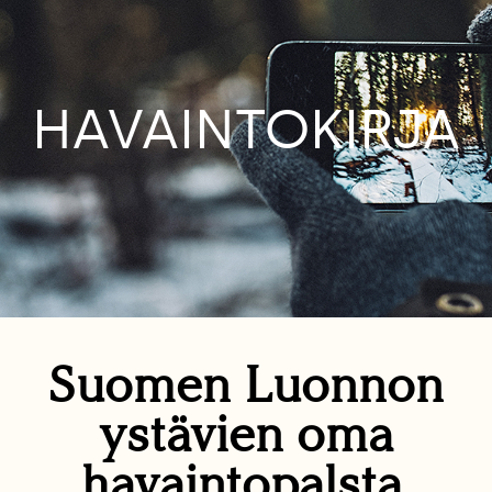
HAVAINTOKIRJA
Suomen Luonnon
ystävien oma
havaintopalsta.