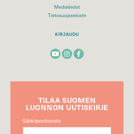
Mediatiedot
Tietosuojaseloste
KIRJAUDU
TILAA
SUOMEN
LUONNON
UUTIS­KIRJE
Sähköpostiosoite