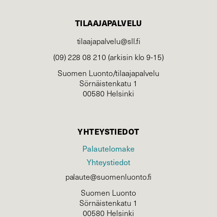
TILAAJAPALVELU
tilaajapalvelu@sll.fi
(09) 228 08 210 (arkisin klo 9-15)
Suomen Luonto/tilaajapalvelu
Sörnäistenkatu 1
00580 Helsinki
YHTEYSTIEDOT
Palautelomake
Yhteystiedot
palaute@suomenluonto.fi
Suomen Luonto
Sörnäistenkatu 1
00580 Helsinki