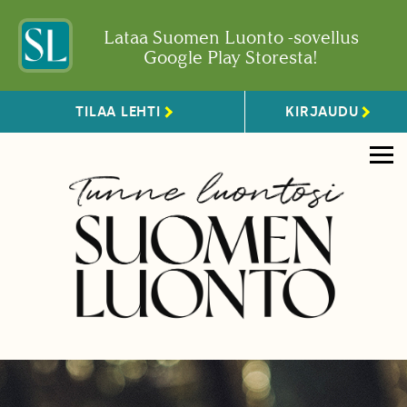
Lataa Suomen Luonto -sovellus
Google Play Storesta!
TILAA LEHTI
KIRJAUDU