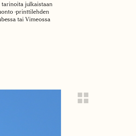
 tarinoita julkaistaan
onto -printtilehden
tubessa tai Vimeossa