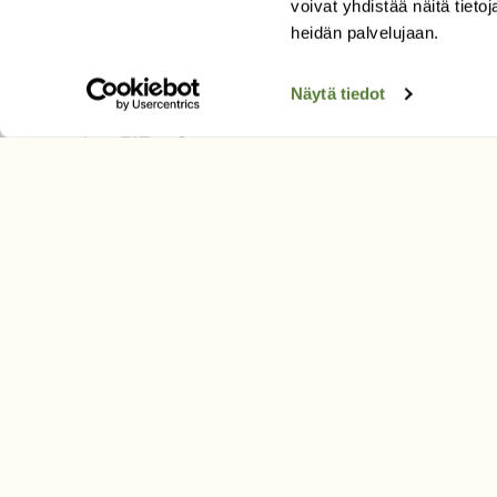
voivat yhdistää näitä tietoja
Tilaa uutiskirje
heidän palvelujaan.
Näytä tiedot
SUOMEN LUONNON­SUOJ
LIITTO
Suomen Luonto -lehden kusta
Suomen luonnonsuojelu­liitto
.