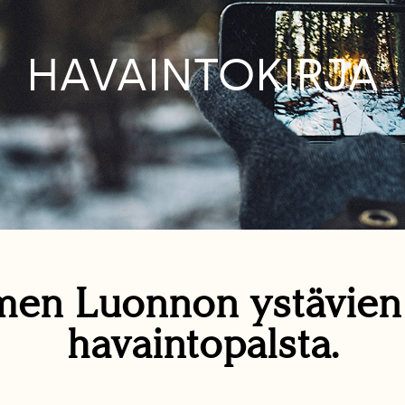
HAVAINTOKIRJA
en Luonnon ystävie
havaintopalsta.