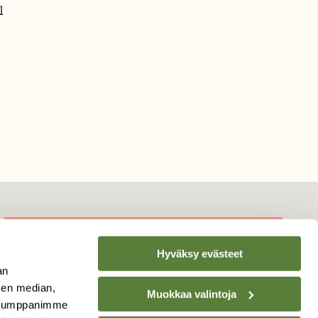
1
Hyväksy evästeet
TILAA
SUOMEN
an
LUONNON
UUTIS­KIRJE
sen median,
Muokkaa valintoja
. Kumppanimme
Sähköpostiosoite