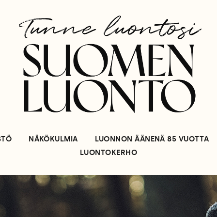
STÖ
NÄKÖKULMIA
LUONNON ÄÄNENÄ 85 VUOTTA
LUONTOKERHO