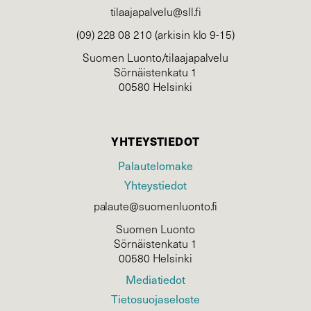
tilaajapalvelu@sll.fi
(09) 228 08 210 (arkisin klo 9-15)
Suomen Luonto/tilaajapalvelu
Sörnäistenkatu 1
00580 Helsinki
YHTEYSTIEDOT
Palautelomake
Yhteystiedot
palaute@suomenluonto.fi
Suomen Luonto
Sörnäistenkatu 1
00580 Helsinki
Mediatiedot
Tietosuojaseloste