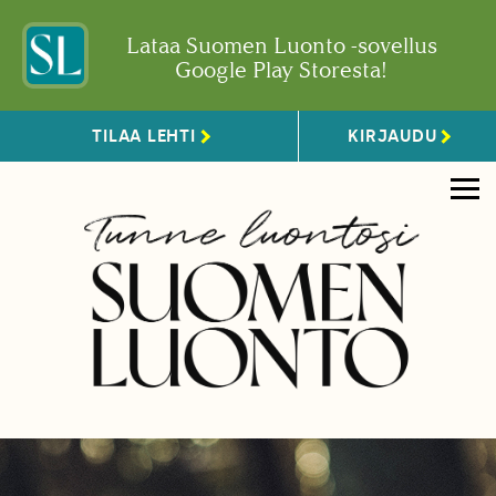
Lataa Suomen Luonto -sovellus
Google Play Storesta!
TILAA LEHTI
KIRJAUDU