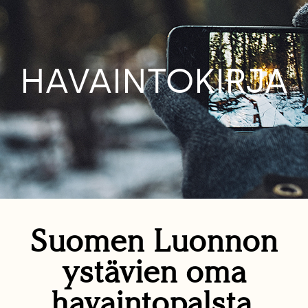
HAVAINTOKIRJA
Suomen Luonnon
ystävien oma
havaintopalsta.