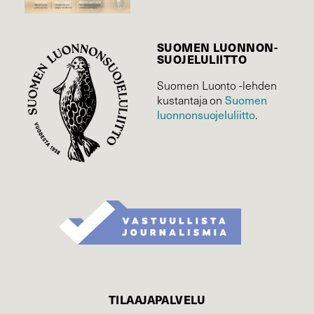
SUOMEN LUONNON­
SUOJELU­LIITTO
Suomen Luonto -lehden
Suomen
kustantaja on
luonnonsuojelu­liitto
.
TILAAJAPALVELU