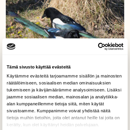
Tämä sivusto käyttää evästeitä
Käytämme evästeitä tarjoamamme sisällön ja mainosten
räätälöimiseen, sosiaalisen median ominaisuuksien
tukemiseen ja kävijämäärämme analysoimiseen. Lisäksi
jaamme sosiaalisen median, mainosalan ja analytiikka-
Harakat
alan kumppaneillemme tietoja siitä, miten käytät
sivustoamme. Kumppanimme voivat yhdistää näitä
Hieno väritys kotoisilla harakoilla.
tietoja muihin tietoihin, joita olet antanut heille tai joita on
kerätty, kun olet käyttänyt heidän palvelujaan.
Valokuvaaja: Anu Lapinlampi, Jääli 28.4.2026