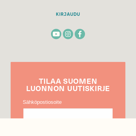
KIRJAUDU
TILAA
SUOMEN
LUONNON
UUTIS­KIRJE
Sähköpostiosoite
Hyväksyn tietojeni käytön uutiskirjeen